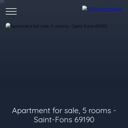
Home
Purchase
Rent
Sell
Programmes Neufs
Conta
Value your property
Apartment for sale, 5 rooms -
Saint-Fons 69190