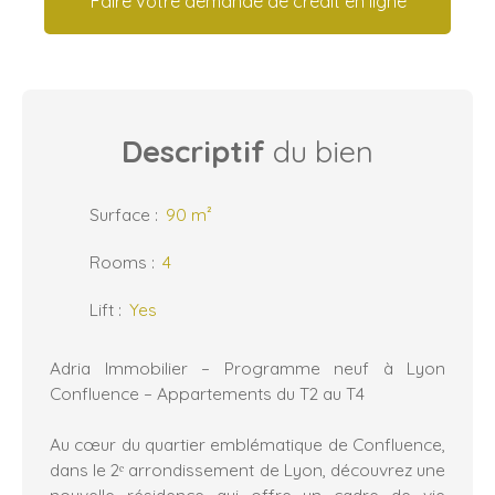
Faire votre demande de crédit en ligne
Descriptif
du bien
Surface
:
90
m²
Rooms
:
4
Lift
:
Yes
Adria Immobilier – Programme neuf à Lyon
Confluence – Appartements du T2 au T4
Au cœur du quartier emblématique de Confluence,
dans le 2ᵉ arrondissement de Lyon, découvrez une
nouvelle résidence qui offre un cadre de vie