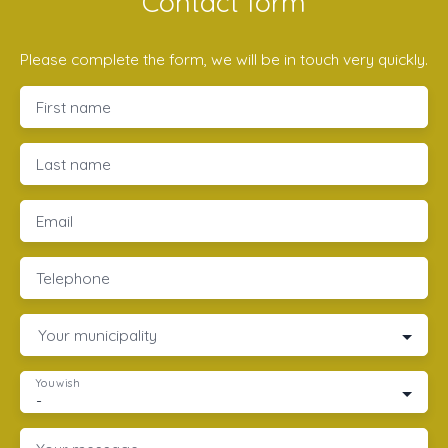
Contact form
Please complete the form, we will be in touch very quickly.
First name
Last name
Email
Telephone
Your municipality
You wish
-