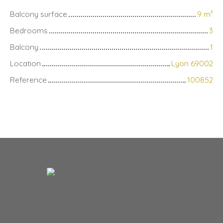
Balcony surface
9
m²
Bedrooms
3
Balcony
1
Location
Lyon 69002
Reference
100852