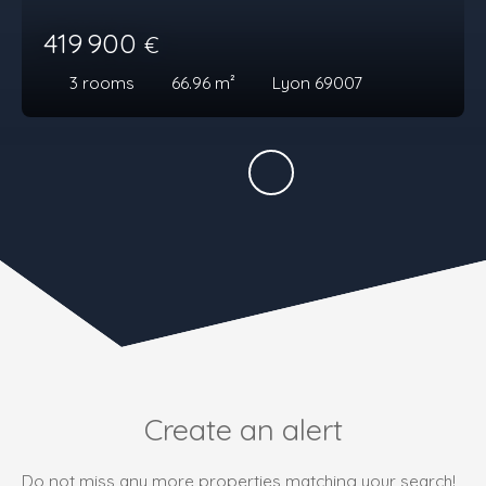
419 900
€
3
rooms
66.96
m²
Lyon 69007
Create an alert
Do not miss any more properties matching your search!