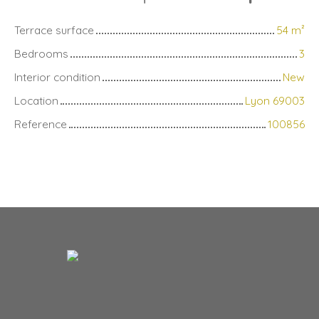
Terrace surface
54
m²
Bedrooms
3
Interior condition
New
Location
Lyon 69003
Reference
100856