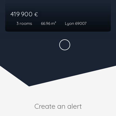
419 900
€
3
rooms
66.96
m²
Lyon 69007
Create an alert