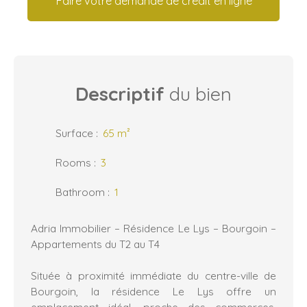
Faire votre demande de crédit en ligne
Descriptif
du bien
Surface
:
65
m²
Rooms
:
3
Bathroom
:
1
Adria Immobilier – Résidence Le Lys – Bourgoin –
Appartements du T2 au T4
Située à proximité immédiate du centre-ville de
Bourgoin, la résidence Le Lys offre un
emplacement idéal, proche des commerces,