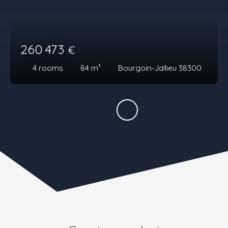
260 473
€
4
rooms
84
m²
Bourgoin-Jallieu 38300