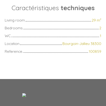
Caractéristiques
techniques
Living room
29
m²
Bedrooms
2
WC
1
Location
Bourgoin-Jallieu 38300
Reference
100859