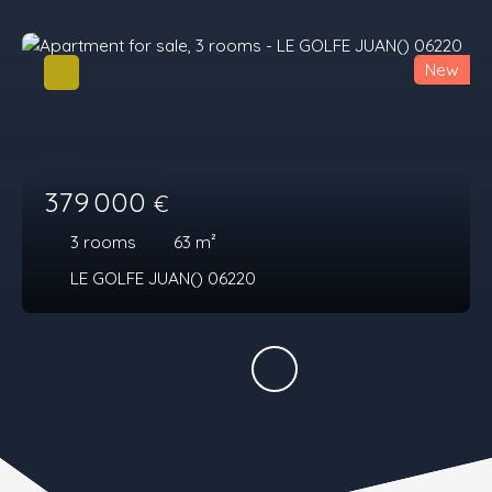
New
379 000
€
3
rooms
63
m²
LE GOLFE JUAN() 06220