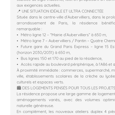
aux exigences actuelles.
📍 UNE SITUATION IDÉALE ET ULTRA CONNECTÉE
Située dans le centre-ville d’Aubervilliers, dans le pr
arrondissement de Paris, la résidence bénéfici
remarquable :
Métro ligne 12 – “Mairie d’Aubervilliers” à 650 m,
Métro ligne 7 – Aubervilliers / Pantin – Quatre Chem
Future gare du Grand Paris Express – ligne 15 Est 
(horizon 2030/2031) à 650 m,
Bus lignes 150 et 170 au pied de la résidence,
Accès rapide au boulevard périphérique, à l’A86 et 
À proximité immédiate : commerces, supermarché, ma
ville, établissements scolaires de la crèche au lycé
culturels et espaces verts.
🏙️ DES LOGEMENTS PENSÉS POUR TOUS LES PROJET
La résidence propose une large gamme de logements
aménagements variés, avec des volumes optimis
naturelle généreuse.
En complément, les nouveaux ateliers duplex 4 p