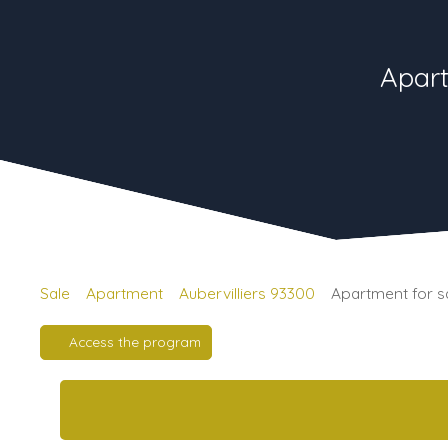
Apart
Sale
Apartment
Aubervilliers 93300
Apartment for sa
Access the program