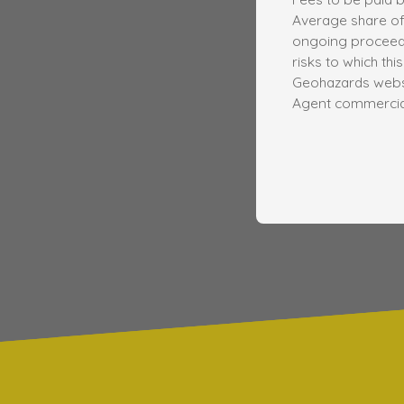
Average share of
ongoing proceedi
risks to which thi
Geohazards websi
Agent commercial 