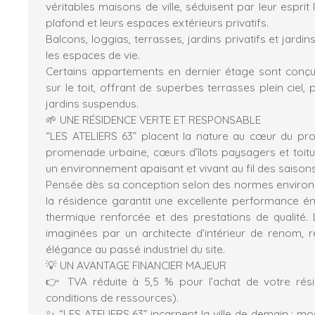
véritables maisons de ville, séduisent par leur esprit 
plafond et leurs espaces extérieurs privatifs.
Balcons, loggias, terrasses, jardins privatifs et jard
les espaces de vie.
Certains appartements en dernier étage sont con
sur le toit, offrant de superbes terrasses plein ciel
jardins suspendus.
🌱 UNE RÉSIDENCE VERTE ET RESPONSABLE
“LES ATELIERS 63” placent la nature au cœur du proj
promenade urbaine, cœurs d’îlots paysagers et toitu
un environnement apaisant et vivant au fil des saisons
Pensée dès sa conception selon des normes environ
la résidence garantit une excellente performance éne
thermique renforcée et des prestations de qualité
imaginées par un architecte d’intérieur de renom
élégance au passé industriel du site.
💡 UN AVANTAGE FINANCIER MAJEUR
👉 TVA réduite à 5,5 % pour l’achat de votre rési
conditions de ressources).
✨ “LES ATELIERS 63” incarnent la ville de demain : m