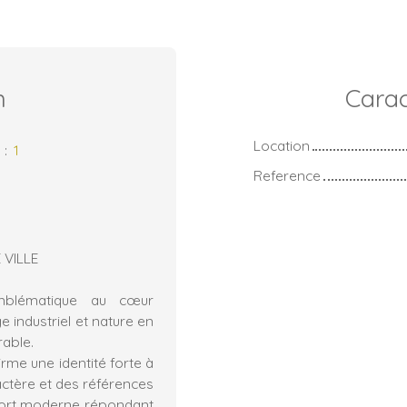
n
Carac
Location
s
:
1
Reference
 VILLE
mblématique au cœur
e industriel et nature en
rable.
rme une identité forte à
actère et des références
onfort moderne répondant