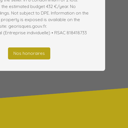
 the estimated budget 432 €/year. No
ngs. Not subject to DPE. Information on the
s property is exposed is available on the
te: georisques.gouv.fr.
(Entreprise individuelle) • RSAC 818418733
Nos honoraires