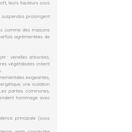
loft, leurs hauteurs sous
ins suspendus prolongent
çus comme des maisons
, parfois agrémentées de
et : venelles arborées,
res végétalisées créent
.
nementales exigeantes,
rgétique, une isolation
. Les parties communes,
, rendent hommage avec
dence principale (sous
oderne, verte, connectée