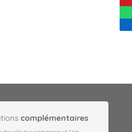
ations
complémentaires
 the seller. In a condominium of 2 lots.