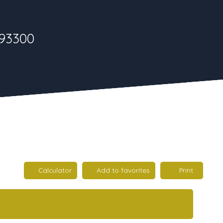
 93300
Calculator
Add to favorites
Print