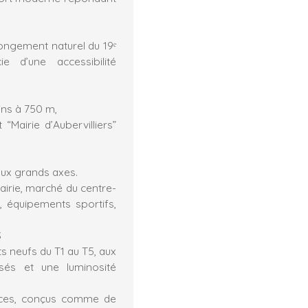
olongement naturel du 19ᵉ
e d’une accessibilité
ins à 750 m,
“Mairie d’Aubervilliers”
aux grands axes.
irie, marché du centre-
e, équipements sportifs,
S
 neufs du T1 au T5, aux
és et une luminosité
ièces, conçus comme de