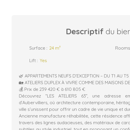
Descriptif
du bie
Surface
:
24
m²
Room
Lift
:
Yes
🌿 APPARTEMENTS NEUFS D’EXCEPTION – DU T1 AU T5
🏡 ATELIERS DUPLEX À VIVRE COMME DES MAISONS DE
💰 Prix de 239 420 € à 610 805 €
Découvrez “LES ATELIERS 63”, une adresse e
d’Aubervilliers, où architecture contemporaine, héritag
ville s’unissent pour offrir un cadre de vie unique et du
Ancienne manufacture réhabilitée, cette résidence affi
travers des lignes audacieuses, des matériaux de car
subtiles au style industriel, tout en proposant un c