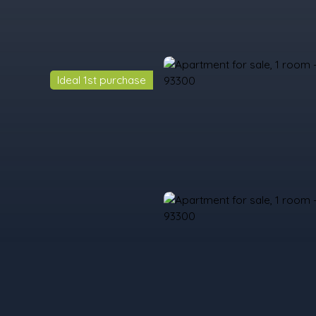
Ideal 1st purchase
urchase
Rent
Sell
Programmes Neufs
Contacts
Custome