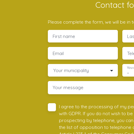
Contact f
Please complete the form, we will be in t
First name
La
Email
Te
You 
Your municipality
-
Your message
I agree to the processing of my pe
with GDPR. If you do not wish to be
prospecting by telephone, you can 
the list of opposition to telephone
Article L223-1 of the Consumer Cod