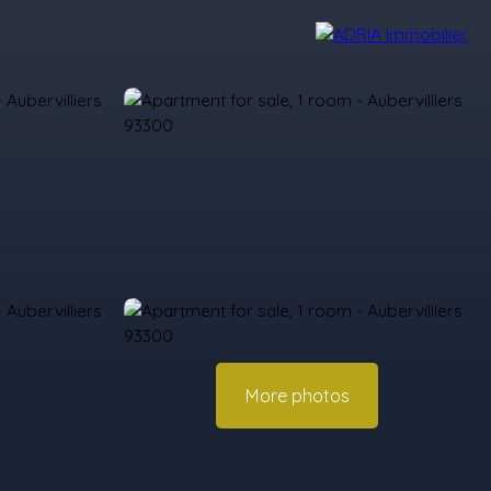
r Reviews
Recruitment Area
Nos Agences
More photos