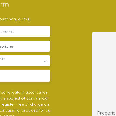
orm
ouch very quickly.
st name
lephone
wish
rsonal data in accordance
 the subject of commercial
register free of charge on
 canvassing, provided for by
e, on the