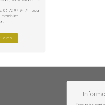
rc 06 72 97 94 74 pour
 immobilier.
on.
 un mail
Inform
Fees to be paid by