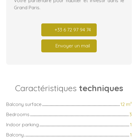
Votre partenaire pour habiter et investir dans le
Grand Paris.
+33 6 72 97 94 74
Envoyer un mail
Caractéristiques
techniques
Balcony surface
12
m²
Bedrooms
3
Indoor parking
1
Balcony
1