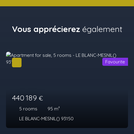
Vous apprécierez
également
Favourite
440 189
€
5
rooms
95
m²
LE BLANC-MESNIL() 93150