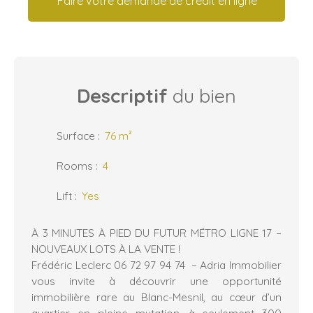
Faire votre demande de crédit en ligne
Descriptif
du bien
Surface
:
76
m²
Rooms
:
4
Lift
:
Yes
À 3 MINUTES À PIED DU FUTUR MÉTRO LIGNE 17 –
NOUVEAUX LOTS À LA VENTE !
Frédéric Leclerc 06 72 97 94 74 – Adria Immobilier
vous invite à découvrir une opportunité
immobilière rare au Blanc-Mesnil, au cœur d’un
quartier en pleine mutation, à seulement 300