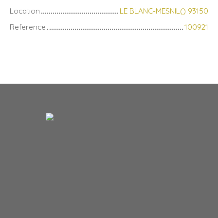
Location
LE BLANC-MESNIL() 93150
Reference
100921