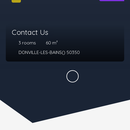
Contact Us
3
rooms
60
m²
DONVILLE-LES-BAINS() 50350