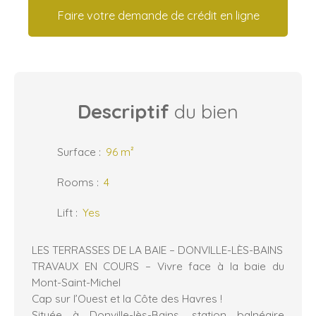
Faire votre demande de crédit en ligne
Descriptif
du bien
Surface
:
96
m²
Rooms
:
4
Lift
:
Yes
LES TERRASSES DE LA BAIE – DONVILLE-LÈS-BAINS
TRAVAUX EN COURS – Vivre face à la baie du
Mont-Saint-Michel
Cap sur l’Ouest et la Côte des Havres !
Située à Donville-lès-Bains, station balnéaire