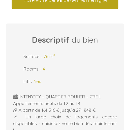
Faire votre demande de crédit en ligne
Descriptif
du bien
Surface
:
76
m²
Rooms
:
4
Lift
:
Yes
🏙️ INTEN’CITY – QUARTIER ROUHER – CREIL
Appartements neufs du T2 au T4
💰 À partir de 161 516 € jusqu’à 271 848 €
📌 Un large choix de logements encore
disponibles – saisissez votre bien dès maintenant
!