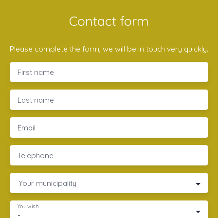
Contact form
Please complete the form, we will be in touch very quickly.
First name
Last name
Email
Telephone
Your municipality
You wish
-