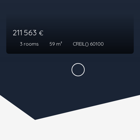
211 563
€
3
rooms
59
m²
CREIL() 60100