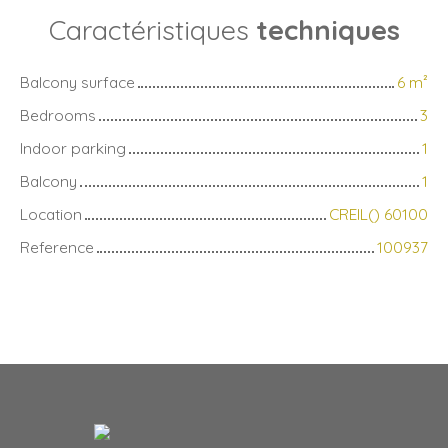
Caractéristiques
techniques
Balcony surface
6
m²
Bedrooms
3
Indoor parking
1
Balcony
1
Location
CREIL() 60100
Reference
100937