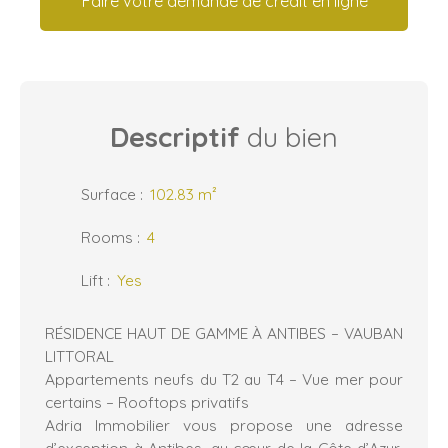
Faire votre demande de crédit en ligne
Descriptif
du bien
Surface
:
102.83
m²
Rooms
:
4
Lift
:
Yes
RÉSIDENCE HAUT DE GAMME À ANTIBES – VAUBAN
LITTORAL
Appartements neufs du T2 au T4 – Vue mer pour
certains – Rooftops privatifs
Adria Immobilier vous propose une adresse
d’exception à Antibes, au cœur de la Côte d’Azur,