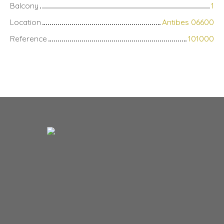
Balcony
1
Location
Antibes 06600
Reference
101000