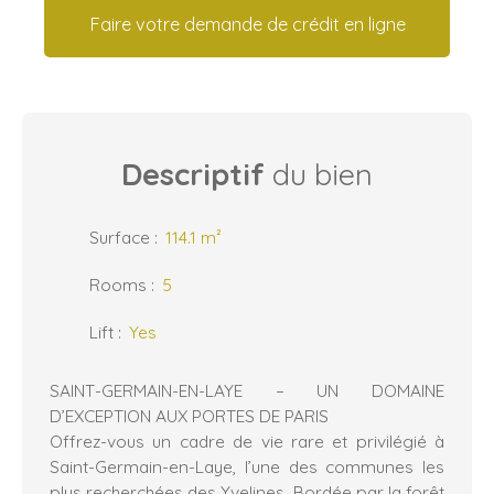
Faire votre demande de crédit en ligne
Descriptif
du bien
Surface
:
114.1
m²
Rooms
:
5
Lift
:
Yes
SAINT-GERMAIN-EN-LAYE – UN DOMAINE
D’EXCEPTION AUX PORTES DE PARIS
Offrez-vous un cadre de vie rare et privilégié à
Saint-Germain-en-Laye, l’une des communes les
plus recherchées des Yvelines. Bordée par la forêt