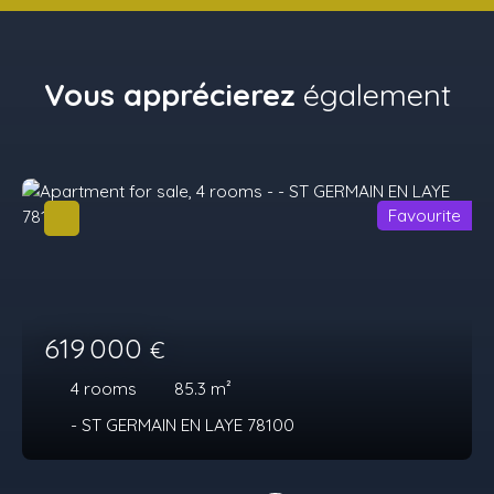
Vous apprécierez
également
Favourite
619 000
€
4
rooms
85.3
m²
- ST GERMAIN EN LAYE 78100