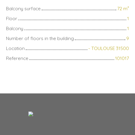
Balcony surface
72
m²
Floor
1
Balcony
1
Number of floors in the building
9
Location
- TOULOUSE 31500
Reference
101017