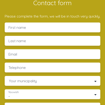
Contact form
Please complete the form, we will be in touch very quickly.
First name
Last name
Email
Telephone
Your municipality
You wish
-