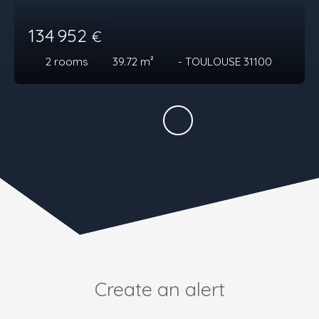
134 952
€
2
rooms
39.72
m²
- TOULOUSE 31100
Create an alert