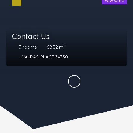
Favourite
Contact Us
3
rooms
58.32
m²
- VALRAS-PLAGE 34350