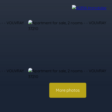
r Reviews
Recruitment Area
Nos Agences
More photos