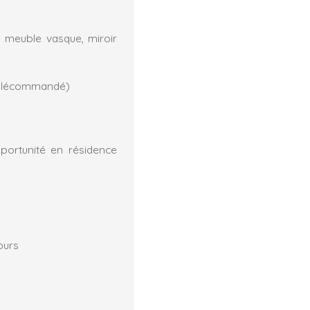
, meuble vasque, miroir
 télécommandé)
pportunité en résidence
ours