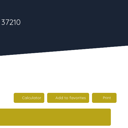
 37210
Calculator
Add to favorites
Print