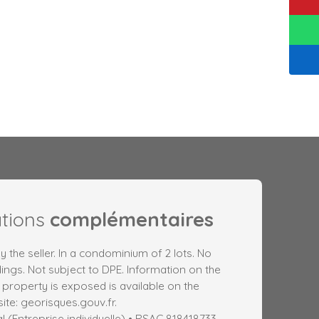
ations
complémentaires
y the seller. In a condominium of 2 lots. No
ngs. Not subject to DPE. Information on the
s property is exposed is available on the
te: georisques.gouv.fr.
(Entreprise individuelle) • RSAC 818418733