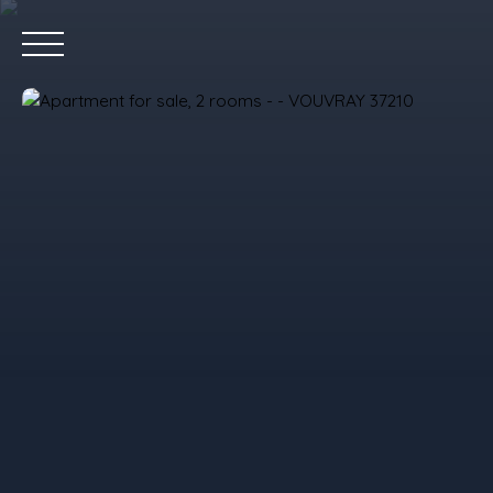
Home
P
Value your property