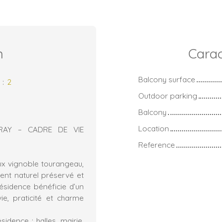
n
Carac
Balcony surface
s
:
2
Outdoor parking
Balcony
Location
AY – CADRE DE VIE
Reference
eux vignoble tourangeau,
ent naturel préservé et
ésidence bénéficie d’un
ie, praticité et charme
dence : halles, mairie,