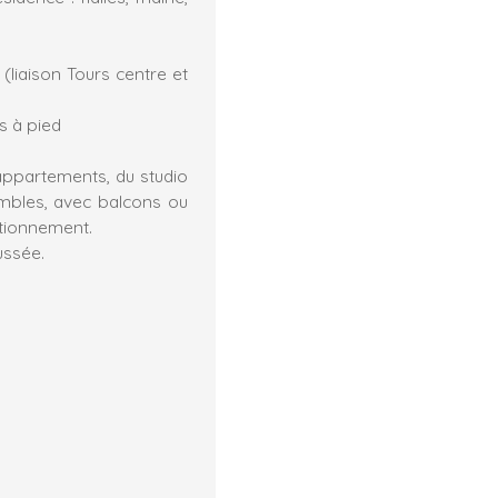
(liaison Tours centre et
s à pied
ppartements, du studio
ombles, avec balcons ou
ationnement.
ussée.