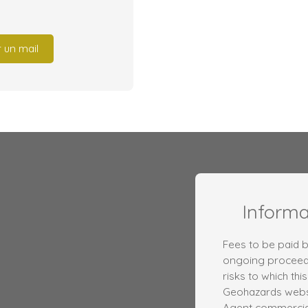
 un mail
Inform
Fees to be paid b
ongoing proceedi
risks to which thi
Geohazards websi
Agent commercial 