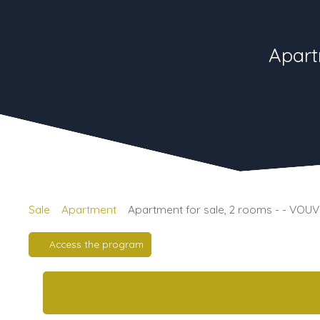
Apart
Sale
Apartment
Apartment for sale, 2 rooms - - VOU
Access the program