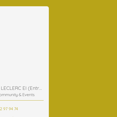
Frederic LECLERC EI (Entreprise Individuelle)
ommunity & Events
2 97 94 74