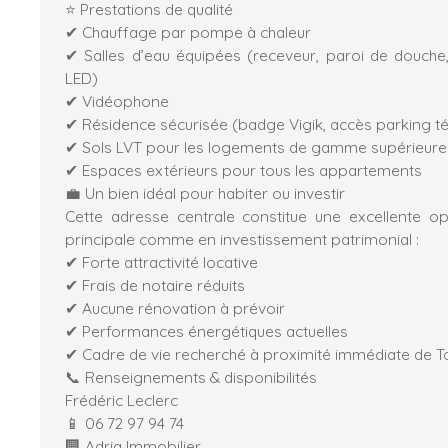
⭐ Prestations de qualité
✔ Chauffage par pompe à chaleur
✔ Salles d’eau équipées (receveur, paroi de douche
LED)
✔ Vidéophone
✔ Résidence sécurisée (badge Vigik, accès parking
✔ Sols LVT pour les logements de gamme supérieure
✔ Espaces extérieurs pour tous les appartements
💼 Un bien idéal pour habiter ou investir
Cette adresse centrale constitue une excellente o
principale comme en investissement patrimonial :
✔ Forte attractivité locative
✔ Frais de notaire réduits
✔ Aucune rénovation à prévoir
✔ Performances énergétiques actuelles
✔ Cadre de vie recherché à proximité immédiate de T
📞 Renseignements & disponibilités
Frédéric Leclerc
📱 06 72 97 94 74
🏢 Adria Immobilier