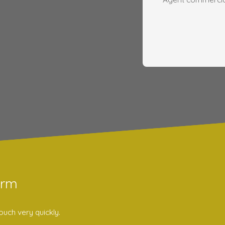
orm
ouch very quickly.