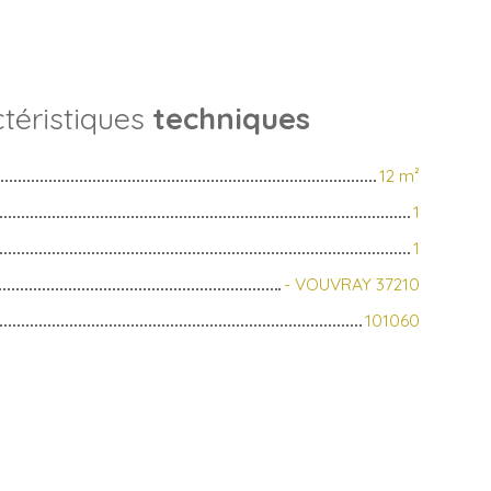
téristiques
techniques
12
m²
1
1
- VOUVRAY 37210
101060