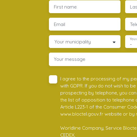
First name
La
Email
Te
You 
Your municipality
-
Your message
I agree to the processing of my pe
with GDPR. If you do not wish to be
prospecting by telephone, you can 
the list of opposition to telephone
Article L223-1 of the Consumer Cod
www.bloctel.gouv.fr website or by 
Worldline Company, Service Bloctel,
CEDEX.