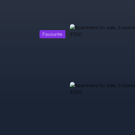
Favourite
urchase
Rent
Sell
Programmes Neufs
Contacts
Custome