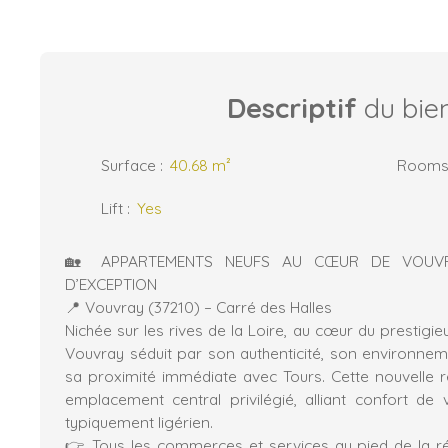
Descriptif
du bie
Surface
:
40.68
m²
Room
Lift
:
Yes
🏡 APPARTEMENTS NEUFS AU CŒUR DE VOUVR
D’EXCEPTION
📍 Vouvray (37210) – Carré des Halles
Nichée sur les rives de la Loire, au cœur du prestigi
Vouvray séduit par son authenticité, son environnem
sa proximité immédiate avec Tours. Cette nouvelle r
emplacement central privilégié, alliant confort de v
typiquement ligérien.
👉 Tous les commerces et services au pied de la rési