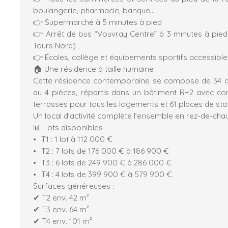
boulangerie, pharmacie, banque…
👉 Supermarché à 5 minutes à pied
👉 Arrêt de bus “Vouvray Centre” à 3 minutes à pied 
Tours Nord)
👉 Écoles, collège et équipements sportifs accessible
🏠 Une résidence à taille humaine
Cette résidence contemporaine se compose de 34 a
au 4 pièces, répartis dans un bâtiment R+2 avec c
terrasses pour tous les logements et 61 places de st
Un local d’activité complète l’ensemble en rez-de-cha
📊 Lots disponibles
T1 : 1 lot à 112 000 €
T2 : 7 lots de 176 000 € à 186 900 €
T3 : 6 lots de 249 900 € à 286 000 €
T4 : 4 lots de 399 900 € à 579 900 €
Surfaces généreuses :
✔ T2 env. 42 m²
✔ T3 env. 64 m²
✔ T4 env. 101 m²