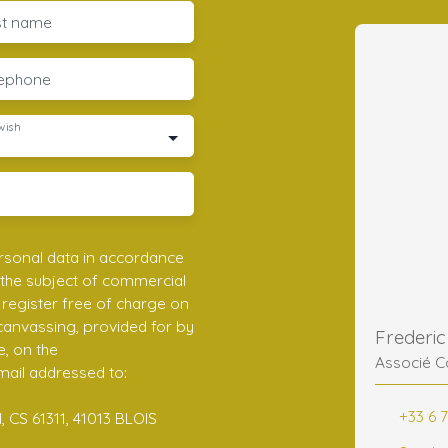
st name
lephone
wish
rsonal data in accordance
 the subject of commercial
register free of charge on
 canvassing, provided for by
e, on the
Associé C
mail addressed to:
+33 6 7
 CS 61311, 41013 BLOIS