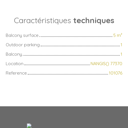
Caractéristiques
techniques
Balcony surface
5
m²
Outdoor parking
1
Balcony
1
Location
NANGIS() 77370
Reference
101076