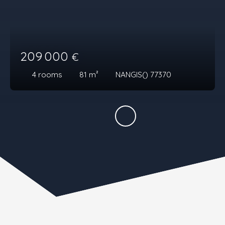
209 000
€
4
rooms
81
m²
NANGIS() 77370