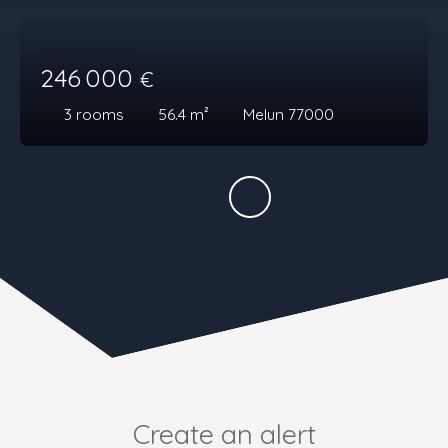
246 000
€
3
rooms
56.4
m²
Melun 77000
Create an alert