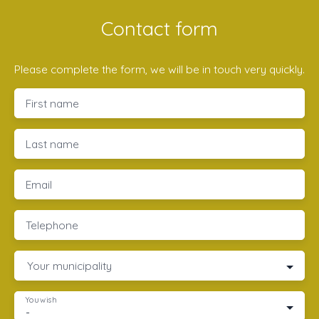
Contact form
Please complete the form, we will be in touch very quickly.
First name
Last name
Email
Telephone
Your municipality
You wish
-