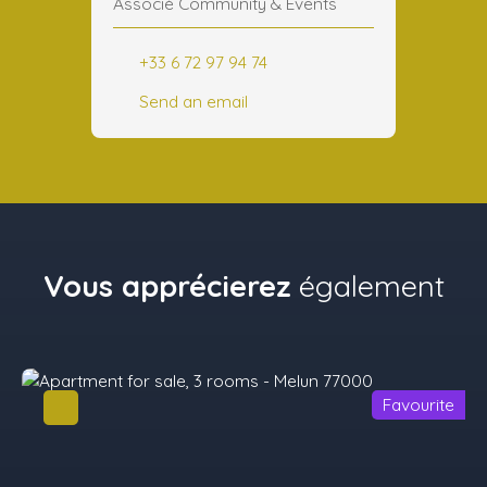
Associé Community & Events
+33 6 72 97 94 74
Send an email
Vous apprécierez
également
Favourite