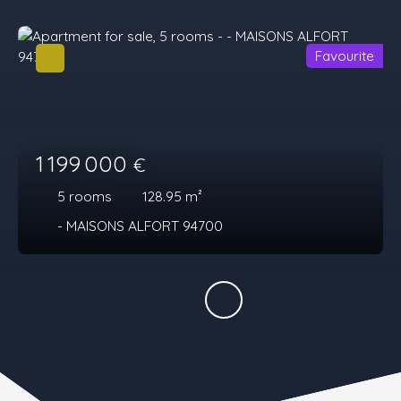
Favourite
1 199 000
€
5
rooms
128.95
m²
- MAISONS ALFORT 94700