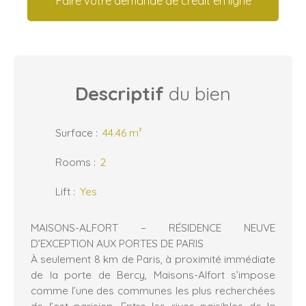
Faire votre demande de crédit en ligne
Descriptif
du bien
Surface
:
44.46
m²
Rooms
:
2
Lift
:
Yes
MAISONS-ALFORT – RÉSIDENCE NEUVE
D’EXCEPTION AUX PORTES DE PARIS
À seulement 8 km de Paris, à proximité immédiate
de la porte de Bercy, Maisons-Alfort s’impose
comme l’une des communes les plus recherchées
de l’est parisien. Entre les rives paisibles de la