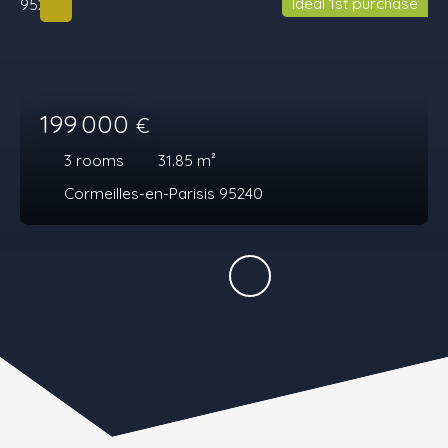
Ideal 1st purchase
199 000
€
3
rooms
31.85
m²
Cormeilles-en-Parisis 95240