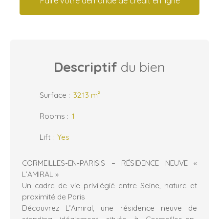
Faire votre demande de crédit en ligne
Descriptif
du bien
Surface
:
32.13
m²
Rooms
:
1
Lift
:
Yes
CORMEILLES-EN-PARISIS – RÉSIDENCE NEUVE «
L’AMIRAL »
Un cadre de vie privilégié entre Seine, nature et
proximité de Paris
Découvrez L’Amiral, une résidence neuve de
standing idéalement située à Cormeilles-en-