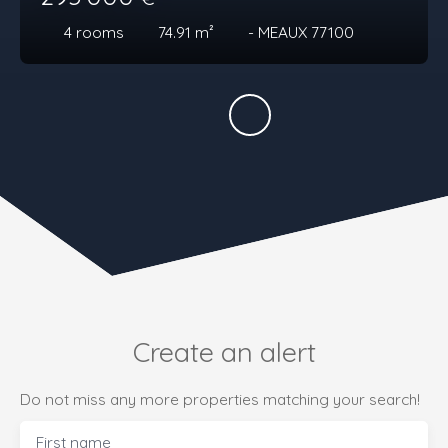
4
rooms
74.91
m²
- MEAUX 77100
Create an alert
Do not miss any more properties matching your search!
First name