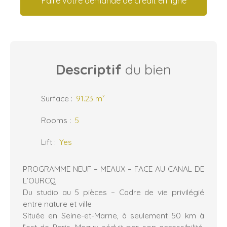
Faire votre demande de crédit en ligne
Descriptif
du bien
Surface
:
91.23
m²
Rooms
:
5
Lift
:
Yes
PROGRAMME NEUF – MEAUX – FACE AU CANAL DE
L’OURCQ
Du studio au 5 pièces – Cadre de vie privilégié
entre nature et ville
Située en Seine-et-Marne, à seulement 50 km à
l’est de Paris, Meaux séduit par son accessibilité,