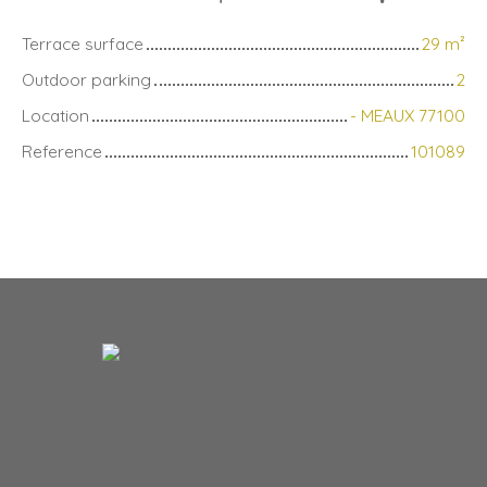
Terrace surface
29
m²
Outdoor parking
2
Location
- MEAUX 77100
Reference
101089