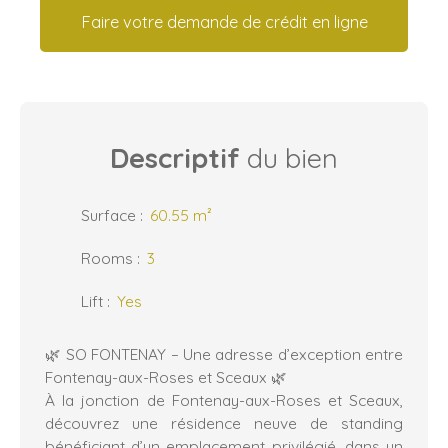
Faire votre demande de crédit en ligne
Descriptif
du bien
Surface
:
60.55
m²
Rooms
:
3
Lift
:
Yes
🌿 SO FONTENAY – Une adresse d’exception entre
Fontenay-aux-Roses et Sceaux 🌿
À la jonction de Fontenay-aux-Roses et Sceaux,
découvrez une résidence neuve de standing
bénéficiant d’un emplacement privilégié, dans un