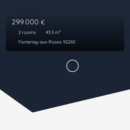
299 000
€
2
rooms
43.5
m²
Fontenay-aux-Roses 92260