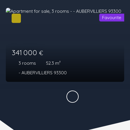
Favourite
341 000
€
3
rooms
52.3
m²
- AUBERVILLIERS 93300