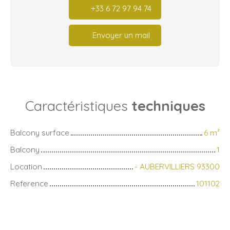
+33 6 72 97 94 74
Envoyer un mail
Caractéristiques
techniques
Balcony surface
6
m²
Balcony
1
Location
- AUBERVILLIERS 93300
Reference
101102