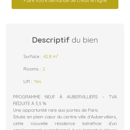
Faire votre demande de crédit en ligne
Descriptif
du bien
Surface
:
42.8
m²
Rooms
:
2
Lift
:
Yes
PROGRAMME NEUF À AUBERVILLIERS – TVA
RÉDUITE À 5,5 %
Une opportunité rare aux portes de Paris
Située en plein cœur du centre-ville d’Aubervilliers,
cette nouvelle résidence bénéficie d’un
emplacement exceptionnel, à seulement quelques