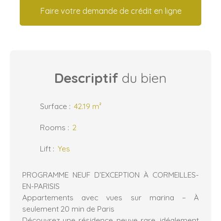
Faire votre demande de crédit en ligne
Descriptif
du bien
Surface
:
42.19
m²
Rooms
:
2
Lift
:
Yes
PROGRAMME NEUF D’EXCEPTION À CORMEILLES-
EN-PARISIS
Appartements avec vues sur marina – À
seulement 20 min de Paris
Découvrez une résidence neuve rare, idéalement