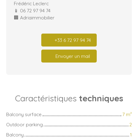
Frédéric Leclerc
📱 06 72 97 94 74
🏢 Adriaimmobilier
+33 6 72 97 94 74
Envoyer un mail
Caractéristiques
techniques
Balcony surface
7
m²
Outdoor parking
2
Balcony
1