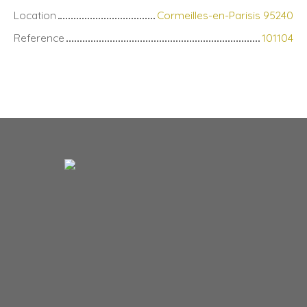
Location
Cormeilles-en-Parisis 95240
Reference
101104