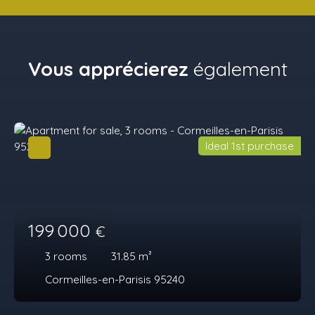
Vous apprécierez
également
Ideal 1st purchase
199 000
€
3
rooms
31.85
m²
Cormeilles-en-Parisis 95240