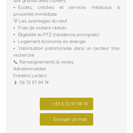
aux grands axes routiers
Écoles, crèches et services médicaux à
proximité immédiate
💡 Les avantages du neuf
Frais de notaire réduits
Éligibilité au PTZ (résidence principale)
Logement économe en énergie
Valorisation patrimoniale dans un secteur très
recherché
📞 Renseignements & visites
Adriaimmobilier
Frédéric Leclerc
📱 06 72 97 94 74
+33 6 72 97 94 74
Envoyer un mail