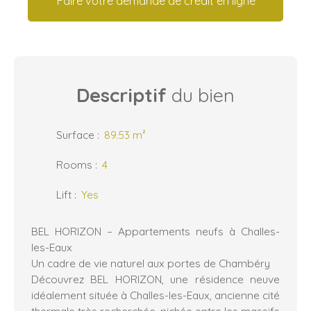
Faire votre demande de crédit en ligne
Descriptif
du bien
Surface
:
89.53
m²
Rooms
:
4
Lift
:
Yes
BEL HORIZON – Appartements neufs à Challes-
les-Eaux
Un cadre de vie naturel aux portes de Chambéry
Découvrez BEL HORIZON, une résidence neuve
idéalement située à Challes-les-Eaux, ancienne cité
thermale très recherchée, nichée entre les massifs