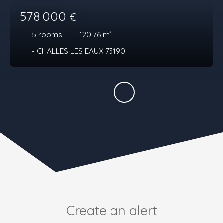
578 000
€
5
rooms
120.76
m²
- CHALLES LES EAUX 73190
Create an alert