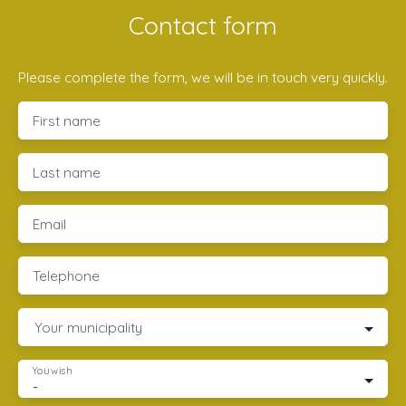
Contact form
Please complete the form, we will be in touch very quickly.
First name
Last name
Email
Telephone
Your municipality
You wish
-