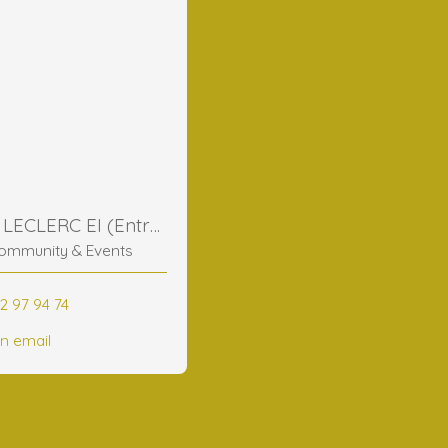
Frederic LECLERC EI (Entreprise Individuelle)
ommunity & Events
2 97 94 74
n email