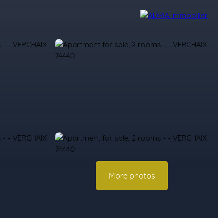
r Reviews
Recruitment Area
Nos Agences
More photos