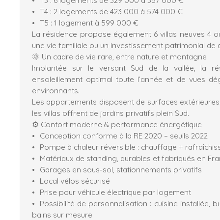
T4 : 2 logements de 423 000 à 574 000 €
T5 : 1 logement à 599 000 €
La résidence propose également 6 villas neuves 4 ou
une vie familiale ou un investissement patrimonial de q
🌞 Un cadre de vie rare, entre nature et montagne
Implantée sur le versant Sud de la vallée, la ré
ensoleillement optimal toute l’année et de vues d
environnants.
Les appartements disposent de surfaces extérieures
les villas offrent de jardins privatifs plein Sud.
⚙️ Confort moderne & performance énergétique
Conception conforme à la RE 2020 – seuils 2022
Pompe à chaleur réversible : chauffage + rafraîchi
Matériaux de standing, durables et fabriqués en Fr
Garages en sous-sol, stationnements privatifs
Local vélos sécurisé
Prise pour véhicule électrique par logement
Possibilité de personnalisation : cuisine installée, b
bains sur mesure