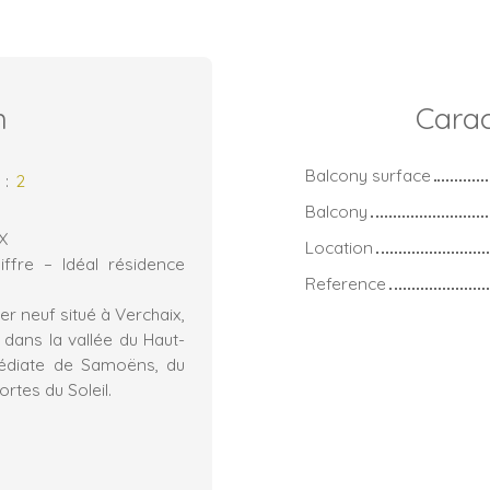
n
Carac
Balcony surface
s
:
2
Balcony
X
Location
ffre – Idéal résidence
Reference
r neuf situé à Verchaix,
 dans la vallée du Haut-
médiate de Samoëns, du
tes du Soleil.