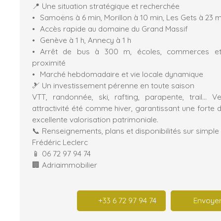
📍 Une situation stratégique et recherchée
Samoëns à 6 min, Morillon à 10 min, Les Gets à 23 m
Accès rapide au domaine du Grand Massif
Genève à 1 h, Annecy à 1 h
Arrêt de bus à 300 m, écoles, commerces et
proximité
Marché hebdomadaire et vie locale dynamique
🎿 Un investissement pérenne en toute saison
VTT, randonnée, ski, rafting, parapente, trail… V
attractivité été comme hiver, garantissant une forte
excellente valorisation patrimoniale.
📞 Renseignements, plans et disponibilités sur simp
Frédéric Leclerc
📱 06 72 97 94 74
🏢 Adriaimmobilier
+33 6 72 97 94 74
Envoyer