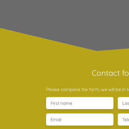
Contact f
Please complete the form, we will be in t
First name
La
Email
Te