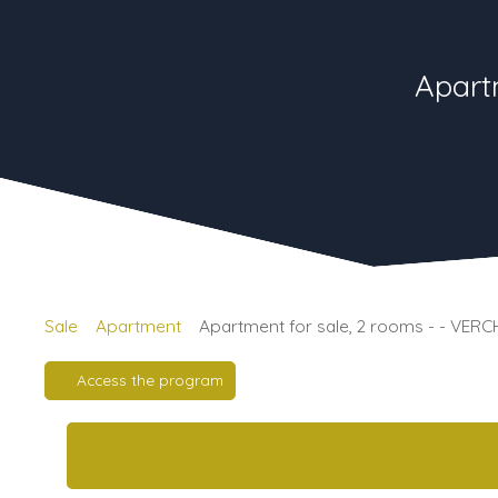
Apart
Sale
Apartment
Apartment for sale, 2 rooms - - VERC
Access the program