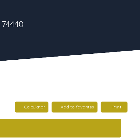
 74440
Calculator
Add to favorites
Print