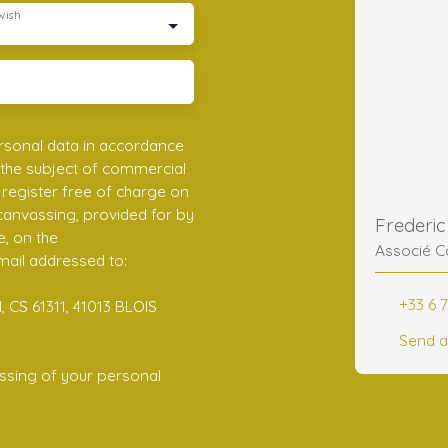
wish
rsonal data in accordance
 the subject of commercial
register free of charge on
 canvassing, provided for by
e, on the
Associé C
mail addressed to:
+33 6 7
 CS 61311, 41013 BLOIS
Send a
ssing of your personal