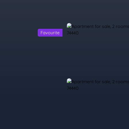
Favourite
urchase
Rent
Sell
Programmes Neufs
Contacts
Custome