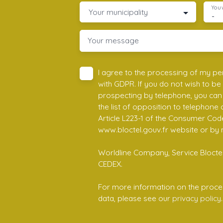
You 
Your municipality
-
Your message
I agree to the processing of my pe
with GDPR. If you do not wish to be
prospecting by telephone, you can 
the list of opposition to telephone
Article L223-1 of the Consumer Cod
www.bloctel.gouv.fr website or by 
Worldline Company, Service Bloctel,
CEDEX.
For more information on the proce
data, please see our
privacy policy
.