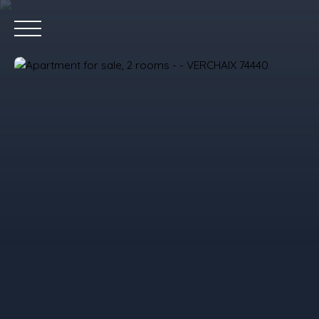
Home
P
Value your property