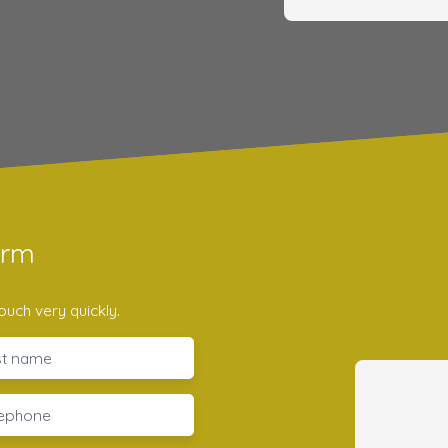
orm
ouch very quickly.
st name
lephone