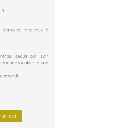
in
 services médicaux à
erchaix séduit par son
 demande locative et une
le demande
 un mail