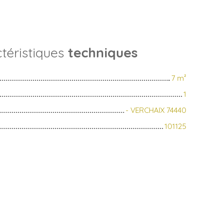
téristiques
techniques
7
m²
1
- VERCHAIX 74440
101125