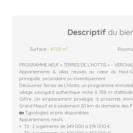
Descriptif
du bie
Surface
:
47.03
m²
Room
PROGRAMME NEUF « TERRES DE L’HOTTIS » – VERCHAI
Appartements & villas neuves au cœur du Haut-Gi
principale, secondaire ou investissement
Découvrez Terres de L’Hottis, un programme immobilie
village savoyard authentique niché à 788 m d’altitude
Giffre. Un emplacement privilégié, à proximité im
Grand Massif et à seulement 20 km du domaine des Por
🏡 Typologies et prix disponibles
Appartements neufs :
T2 : 2 logements de 249 000 à 274 000 €
T3 : 6 logements de 329 000 à 357 000 €