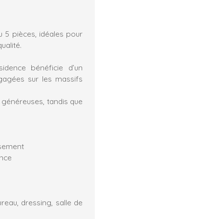
 5 pièces, idéales pour
ualité.
sidence bénéficie d’un
égagées sur les massifs
 généreuses, tandis que
ssement
ance
ureau, dressing, salle de