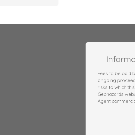
Inform
Fees to be paid b
ongoing proceedi
risks to which thi
Geohazards websi
Agent commercial 