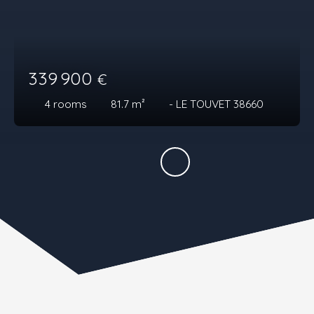
339 900
€
4
rooms
81.7
m²
- LE TOUVET 38660