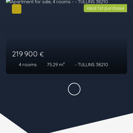
Ideal 1st purchase
219 900
€
4
rooms
75.29
m²
- TULLINS 38210