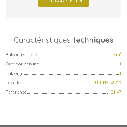
Envoyer un mail
Caractéristiques
techniques
Balcony surface
9
m²
Outdoor parking
1
Balcony
1
Location
- TULLINS 38210
Reference
101147