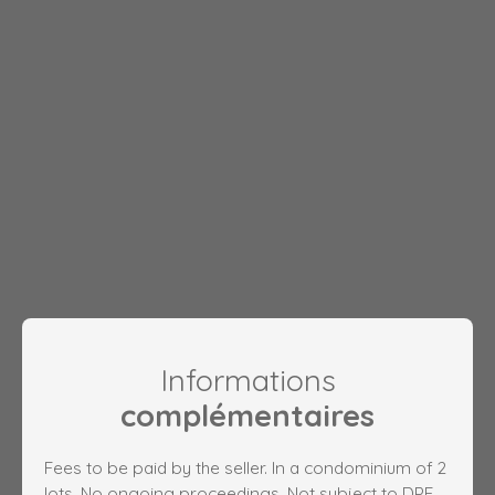
Informations
complémentaires
Fees to be paid by the seller. In a condominium of 2
lots. No ongoing proceedings. Not subject to DPE.