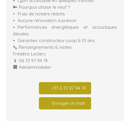
Lyon accessible en quelques minutes
🔑 Pourquoi choisir le neuf ?
Frais de notaire réduits
Aucune rénovation à prévoir
Performances énergétiques et acoustiques
élevées
Garanties constructeur jusqu’à 10 ans
📞 Renseignements & visites
Frédéric Leclerc
📱 06 72 97 94 74
🏢 Adriaimmobilier
+33 6 72 97 94 74
Envoyer un mail