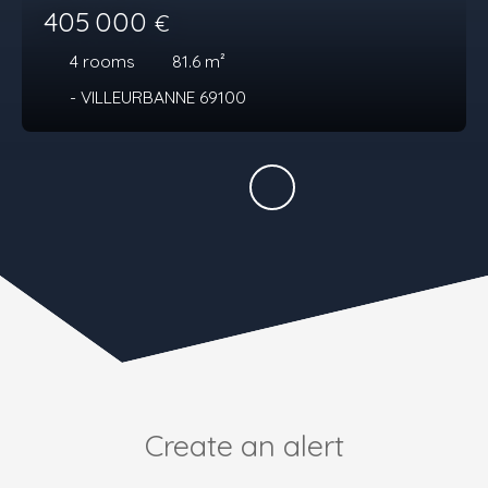
405 000
€
4
rooms
81.6
m²
- VILLEURBANNE 69100
Create an alert