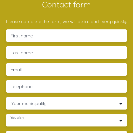
Contact form
Please complete the form, we will be in touch very quickly.
First name
Last name
Email
Telephone
Your municipality
You wish
-