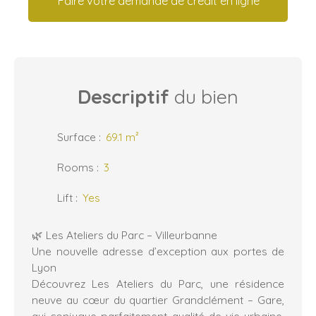
Faire votre demande de crédit en ligne
Descriptif
du bien
Surface
:
69.1
m²
Rooms
:
3
Lift
:
Yes
🌿 Les Ateliers du Parc – Villeurbanne
Une nouvelle adresse d’exception aux portes de
Lyon
Découvrez Les Ateliers du Parc, une résidence
neuve au cœur du quartier Grandclément – Gare,
qui conjugue parfaitement qualité de vie urbaine,