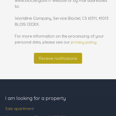
www.bloctel.gouv.fr website or by mail addressed
to:
Worldline Company, Service Bloctel, CS 61311, 41013
BLOIS CEDEX.
For more information on the processing of your
personal data, please see our
privacy policy
.
Receive notifications
I am looking for a property
Sale apartment