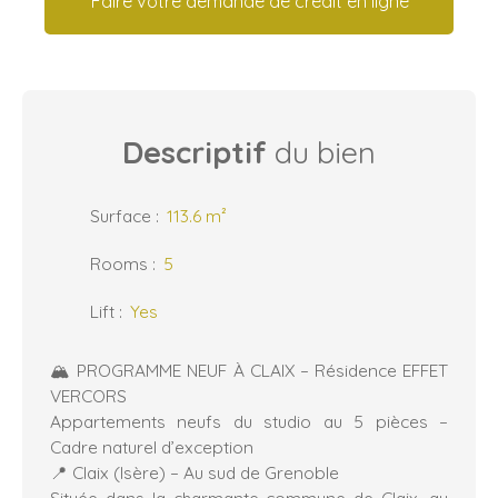
Faire votre demande de crédit en ligne
Descriptif
du bien
Surface
:
113.6
m²
Rooms
:
5
Lift
:
Yes
🏔️ PROGRAMME NEUF À CLAIX – Résidence EFFET
VERCORS
Appartements neufs du studio au 5 pièces –
Cadre naturel d’exception
📍 Claix (Isère) – Au sud de Grenoble
Située dans la charmante commune de Claix, au