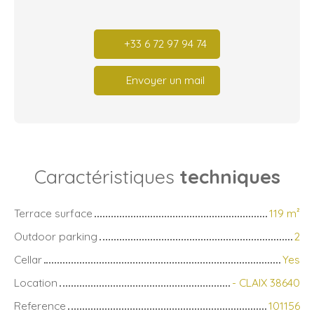
+33 6 72 97 94 74
Envoyer un mail
Caractéristiques
techniques
Terrace surface
119
m²
Outdoor parking
2
Cellar
Yes
Location
- CLAIX 38640
Reference
101156