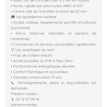
• Gare TER de Pont-de-Claix à 3 min en voiture
• Accès rapide aux autoroutes A480 et A51
• Centre-ville de Grenoble à moins de 20 min
🎓 Vie quotidienne facilitée
• Écoles, collège, équipements sportifs et culturels
à proximité
• Parcs, réserves naturelles et sentiers de
randonnée
• Commerces et services accessibles rapidement
💡 Les avantages du neuf
• Frais de notaire réduits
• Accès possible au Prêt à Taux Zéro
• Performances énergétiques élevées
• Confort thermique et acoustique
• Garantie constructeur 10 ans
📞 Renseignements, plans et disponibilités sur
demande :
Frédéric Leclerc
📱 06 72 97 94 74
Adriaimmobilier