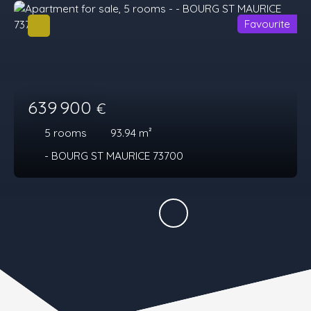
Favourite
639 900
€
5
rooms
93.94
m²
- BOURG ST MAURICE 73700