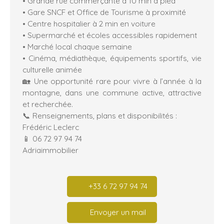
• Grande rue commerçante à 10 min à pied
• Gare SNCF et Office de Tourisme à proximité
• Centre hospitalier à 2 min en voiture
• Supermarché et écoles accessibles rapidement
• Marché local chaque semaine
• Cinéma, médiathèque, équipements sportifs, vie
culturelle animée
🏡 Une opportunité rare pour vivre à l’année à la
montagne, dans une commune active, attractive
et recherchée.
📞 Renseignements, plans et disponibilités :
Frédéric Leclerc
📱 06 72 97 94 74
Adriaimmobilier
+33 6 72 97 94 74
Envoyer un mail