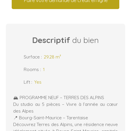
Faire votre demande de crédit en ligne
Descriptif
du bien
Surface
:
29.28
m²
Rooms
:
1
Lift
:
Yes
🏔️ PROGRAMME NEUF – TERRES DES ALPINS
Du studio au 5 pièces – Vivre à l’année au cœur
des Alpes
📍 Bourg-Saint-Maurice – Tarentaise
Découvrez Terres des Alpins, une résidence neuve
idéalement située à Bourg-Saint-Maurice, capitale