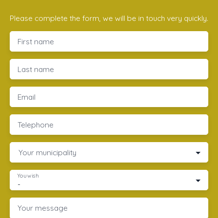
Please complete the form, we will be in touch very quickly.
First name
Last name
Email
Telephone
Your municipality
You wish
-
Your message