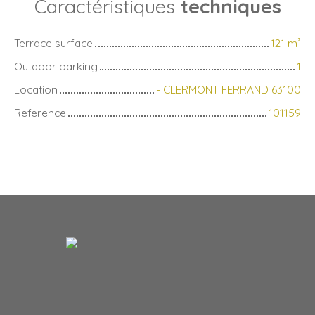
Caractéristiques
techniques
Terrace surface
121
m²
Outdoor parking
1
Location
- CLERMONT FERRAND 63100
Reference
101159