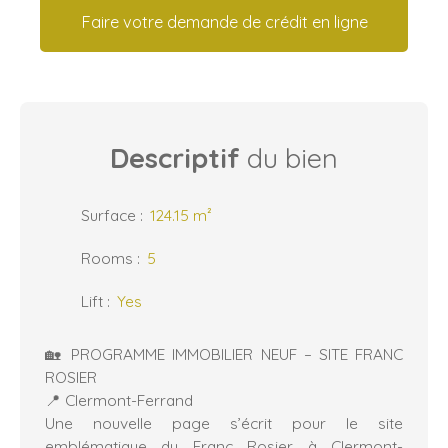
Faire votre demande de crédit en ligne
Descriptif
du bien
Surface
:
124.15
m²
Rooms
:
5
Lift
:
Yes
🏡 PROGRAMME IMMOBILIER NEUF – SITE FRANC
ROSIER
📍 Clermont-Ferrand
Une nouvelle page s’écrit pour le site
emblématique du Franc Rosier à Clermont-