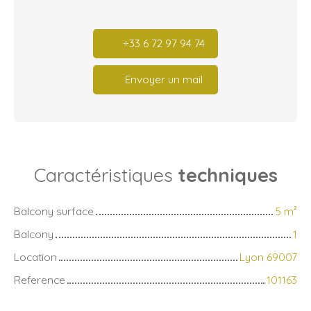
+33 6 72 97 94 74
Envoyer un mail
Caractéristiques
techniques
Balcony surface
5
m²
Balcony
1
Location
Lyon 69007
Reference
101163