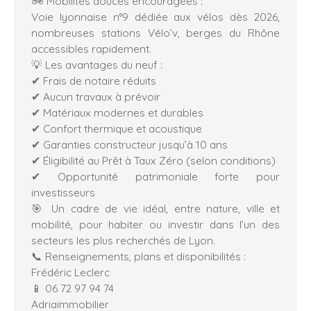
🚲 Mobilités douces encouragées :
Voie lyonnaise n°9 dédiée aux vélos dès 2026,
nombreuses stations Vélo’v, berges du Rhône
accessibles rapidement.
💡 Les avantages du neuf :
✔ Frais de notaire réduits
✔ Aucun travaux à prévoir
✔ Matériaux modernes et durables
✔ Confort thermique et acoustique
✔ Garanties constructeur jusqu’à 10 ans
✔ Éligibilité au Prêt à Taux Zéro (selon conditions)
✔ Opportunité patrimoniale forte pour
investisseurs
🎯 Un cadre de vie idéal, entre nature, ville et
mobilité, pour habiter ou investir dans l’un des
secteurs les plus recherchés de Lyon.
📞 Renseignements, plans et disponibilités :
Frédéric Leclerc
📱 06 72 97 94 74
Adriaimmobilier