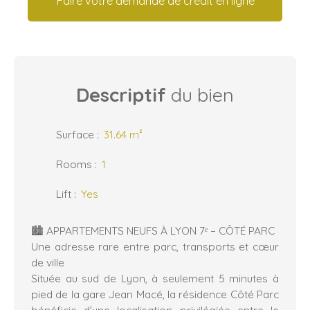
Faire votre demande de crédit en ligne
Descriptif
du bien
Surface
:
31.64
m²
Rooms
:
1
Lift
:
Yes
🏙️ APPARTEMENTS NEUFS À LYON 7ᵉ – CÔTÉ PARC
Une adresse rare entre parc, transports et cœur
de ville
Située au sud de Lyon, à seulement 5 minutes à
pied de la gare Jean Macé, la résidence Côté Parc
bénéficie d’une localisation privilégiée entre le