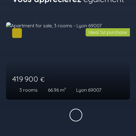
Ideal 1st purchase
419 900
€
3
rooms
66.96
m²
Lyon 69007