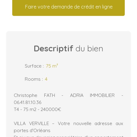
Faire votre demande de crédit en ligne
Descriptif
du bien
Surface
:
75
m²
Rooms
:
4
Christophe FATH - ADRIA IMMOBILIER -
06.41.81.10.36
T4 - 75 m2 - 240000€
VILLA VERVILLE – Votre nouvelle adresse aux
portes d'Orléans