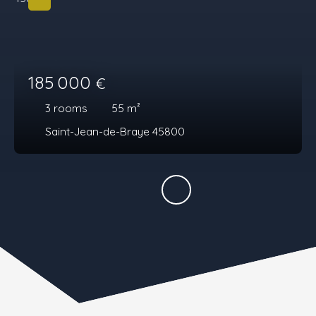
185 000
€
3
rooms
55
m²
Saint-Jean-de-Braye 45800