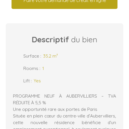
Faire votre demande de crédit en ligne
Descriptif
du bien
Surface
:
35.2
m²
Rooms
:
1
Lift
:
Yes
PROGRAMME NEUF À AUBERVILLIERS – TVA
RÉDUITE À 5,5 %
Une opportunité rare aux portes de Paris
Située en plein cœur du centre-ville d’Aubervilliers,
cette nouvelle résidence bénéficie d’un
emplacement exceptionnel, à seulement quelques