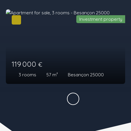
Investment property
119 000
€
3
rooms
57
m²
Besançon 25000