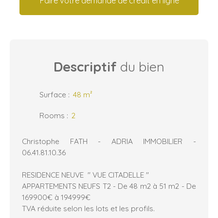
Faire votre demande de crédit en ligne
Descriptif
du bien
Surface
:
48
m²
Rooms
:
2
Christophe FATH - ADRIA IMMOBILIER -
06.41.81.10.36
RESIDENCE NEUVE " VUE CITADELLE "
APPARTEMENTS NEUFS T2 - De 48 m2 à 51 m2 - De
169900€ à 194999€
TVA réduite selon les lots et les profils.