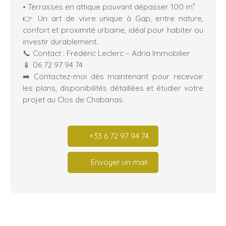
• Terrasses en attique pouvant dépasser 100 m²
👉 Un art de vivre unique à Gap, entre nature,
confort et proximité urbaine, idéal pour habiter ou
investir durablement.
📞 Contact : Frédéric Leclerc – Adria Immobilier
📱 06 72 97 94 74
➡️ Contactez-moi dès maintenant pour recevoir
les plans, disponibilités détaillées et étudier votre
projet au Clos de Chabanas.
+33 6 72 97 94 74
Envoyer un mail