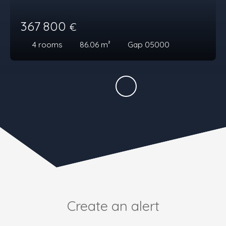
367 800
€
4
rooms
86.06
m²
Gap 05000
Create an alert