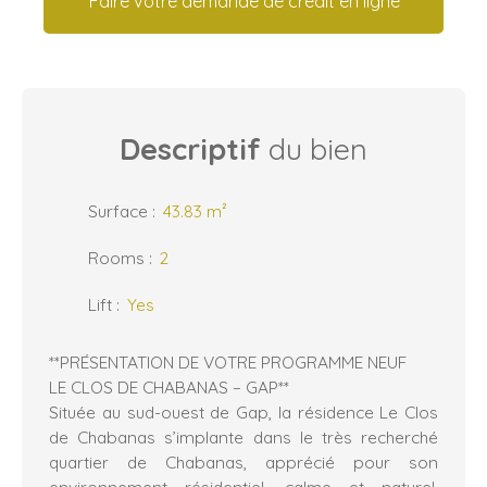
Faire votre demande de crédit en ligne
Descriptif
du bien
Surface
:
43.83
m²
Rooms
:
2
Lift
:
Yes
**PRÉSENTATION DE VOTRE PROGRAMME NEUF
LE CLOS DE CHABANAS – GAP**
Située au sud-ouest de Gap, la résidence Le Clos
de Chabanas s’implante dans le très recherché
quartier de Chabanas, apprécié pour son
environnement résidentiel, calme et naturel,