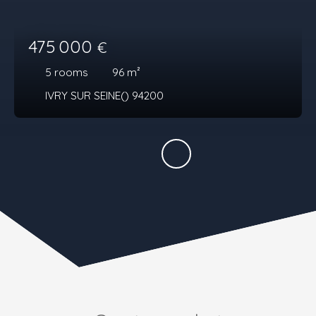
475 000
€
5
rooms
96
m²
IVRY SUR SEINE() 94200