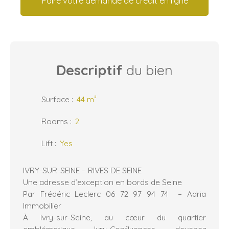
Faire votre demande de crédit en ligne
Descriptif
du bien
Surface
:
44
m²
Rooms
:
2
Lift
:
Yes
IVRY-SUR-SEINE – RIVES DE SEINE
Une adresse d’exception en bords de Seine
Par Frédéric Leclerc 06 72 97 94 74 – Adria
Immobilier
À Ivry-sur-Seine, au cœur du quartier
emblématique Ivry-Confluences, devenez