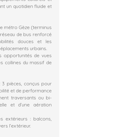
t un quotidien fluide et
n de métro Gèze (terminus
n réseau de bus renforcé
bilités douces et les
 déplacements urbains.
es opportunités de vues
les collines du massif de
 3 pièces, conçus pour
bilité et de performance
ment traversants ou bi-
relle et d’une aération
 extérieurs : balcons,
rs l’extérieur.