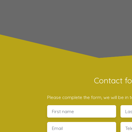
Contact f
Please complete the form, we will be in t
First name
La
Email
Te