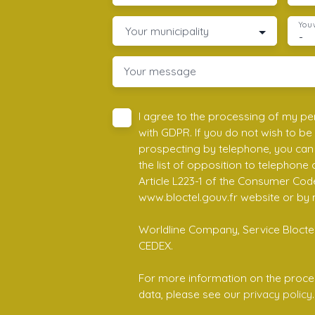
You 
Your municipality
-
Your message
I agree to the processing of my pe
with GDPR. If you do not wish to be
prospecting by telephone, you can 
the list of opposition to telephone
Article L223-1 of the Consumer Cod
www.bloctel.gouv.fr website or by 
Worldline Company, Service Bloctel,
CEDEX.
For more information on the proce
data, please see our
privacy policy
.