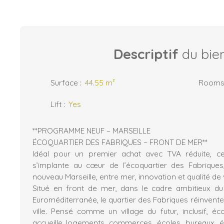
Descriptif
du bie
Surface
:
44.55
m²
Room
Lift
:
Yes
**PROGRAMME NEUF – MARSEILLE
ÉCOQUARTIER DES FABRIQUES – FRONT DE MER**
Idéal pour un premier achat avec TVA réduite,
s’implante au cœur de l’écoquartier des Fabriques
nouveau Marseille, entre mer, innovation et qualité de 
Situé en front de mer, dans le cadre ambitieux du
Euroméditerranée, le quartier des Fabriques réinvente
ville. Pensé comme un village du futur, inclusif, éc
accueille logements, commerces, écoles, bureaux, é