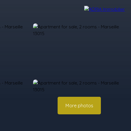
r Reviews
Recruitment Area
Nos Agences
More photos