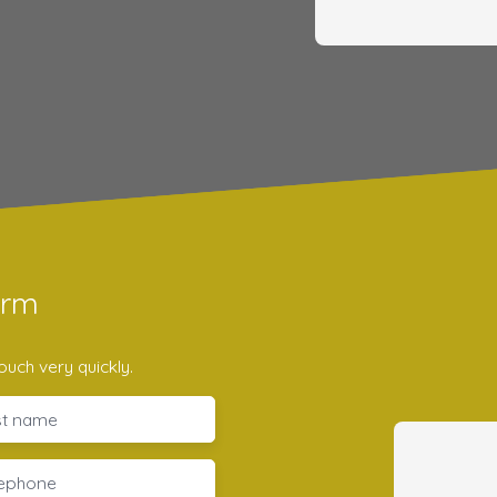
orm
ouch very quickly.
st name
lephone