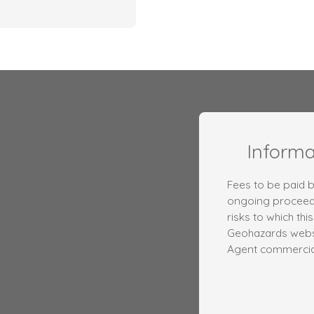
Inform
Fees to be paid by
ongoing proceedi
risks to which thi
Geohazards websi
Agent commercial 