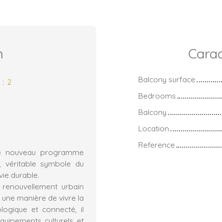
n
Carac
Balcony surface
s
:
2
Bedrooms
Balcony
Location
Reference
 ce nouveau programme
, véritable symbole du
vie durable.
 renouvellement urbain
 une manière de vivre la
ologique et connecté, il
quipements culturels et