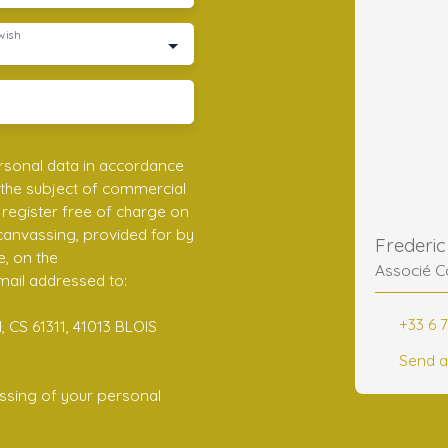
wish
rsonal data in accordance
 the subject of commercial
register free of charge on
 canvassing, provided for by
e, on the
Associé C
mail addressed to:
+33 6 7
 CS 61311, 41013 BLOIS
Send a
ssing of your personal