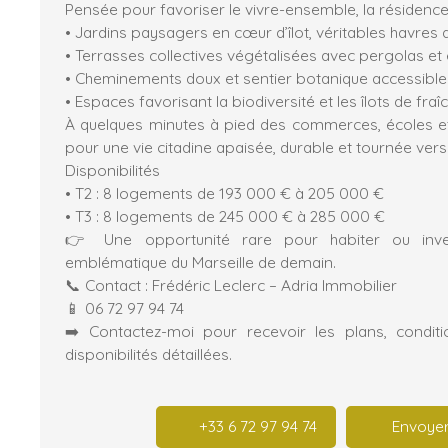
Pensée pour favoriser le vivre-ensemble, la résidence
• Jardins paysagers en cœur d’îlot, véritables havres
• Terrasses collectives végétalisées avec pergolas et 
• Cheminements doux et sentier botanique accessibl
• Espaces favorisant la biodiversité et les îlots de fraî
À quelques minutes à pied des commerces, écoles et 
pour une vie citadine apaisée, durable et tournée vers l
Disponibilités
• T2 : 8 logements de 193 000 € à 205 000 €
• T3 : 8 logements de 245 000 € à 285 000 €
👉 Une opportunité rare pour habiter ou inves
emblématique du Marseille de demain.
📞 Contact : Frédéric Leclerc – Adria Immobilier
📱 06 72 97 94 74
➡️ Contactez-moi pour recevoir les plans, condit
disponibilités détaillées.
+33 6 72 97 94 74
Envoyer