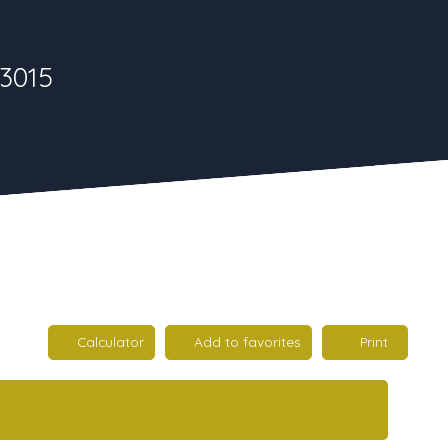
13015
Calculator
Add to favorites
Print