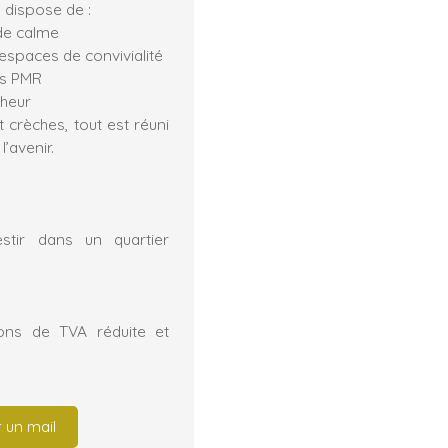
 dispose de :
 de calme
espaces de convivialité
es PMR
cheur
crèches, tout est réuni
’avenir.
tir dans un quartier
ions de TVA réduite et
 un mail