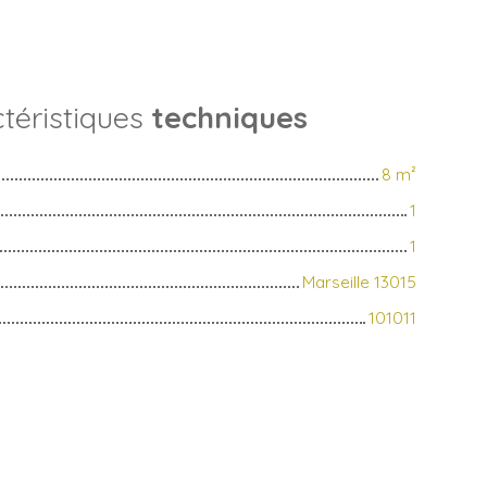
téristiques
techniques
8
m²
1
1
Marseille 13015
101011