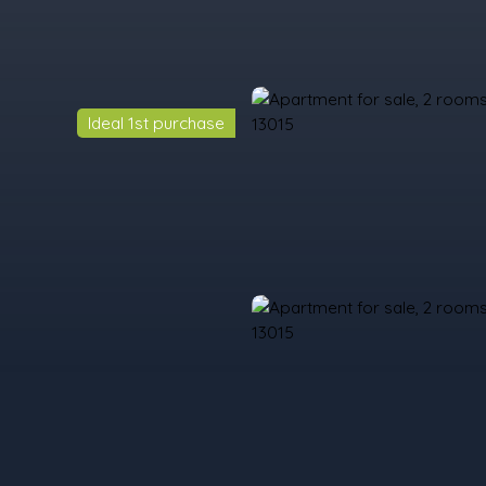
Ideal 1st purchase
urchase
Rent
Sell
Programmes Neufs
Contacts
Custome