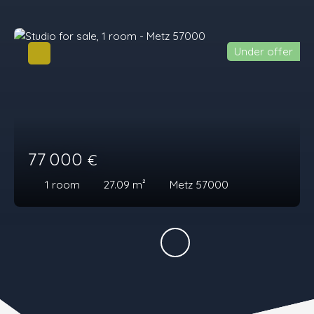
Under offer
77 000
€
1
room
27.09
m²
Metz 57000