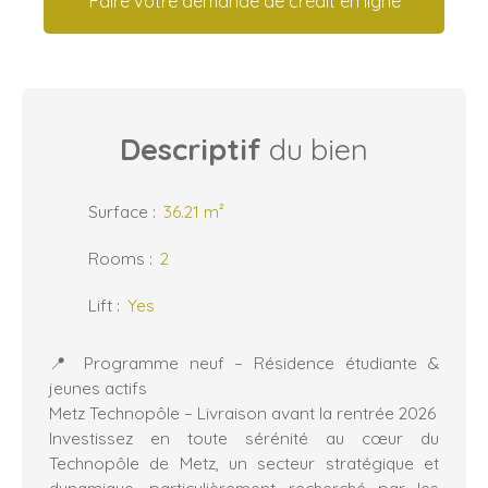
Faire votre demande de crédit en ligne
Descriptif
du bien
Surface
:
36.21
m²
Rooms
:
2
Lift
:
Yes
📍 Programme neuf – Résidence étudiante &
jeunes actifs
Metz Technopôle – Livraison avant la rentrée 2026
Investissez en toute sérénité au cœur du
Technopôle de Metz, un secteur stratégique et
dynamique, particulièrement recherché par les