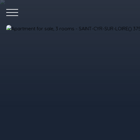
Home
P
Value your property