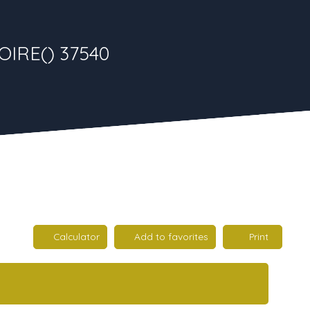
OIRE() 37540
Calculator
Add to favorites
Print