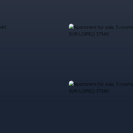
urchase
Rent
Sell
Programmes Neufs
Contacts
Custome