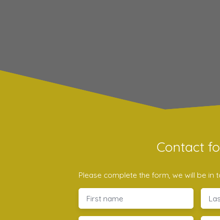
Contact f
Please complete the form, we will be in t
First name
La