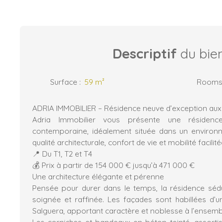
Descriptif
du bie
Surface
:
59
m²
Room
ADRIA IMMOBILIER – Résidence neuve d’exception aux
Adria Immobilier vous présente une résidenc
contemporaine, idéalement située dans un environnem
qualité architecturale, confort de vie et mobilité facilité
📍 Du T1, T2 et T4
💰 Prix à partir de 154 000 € jusqu’à 471 000 €
Une architecture élégante et pérenne
Pensée pour durer dans le temps, la résidence sédu
soignée et raffinée. Les façades sont habillées d’
Salguera, apportant caractère et noblesse à l’ensemb
Les corniches et bandeaux en béton teinté, assortis 