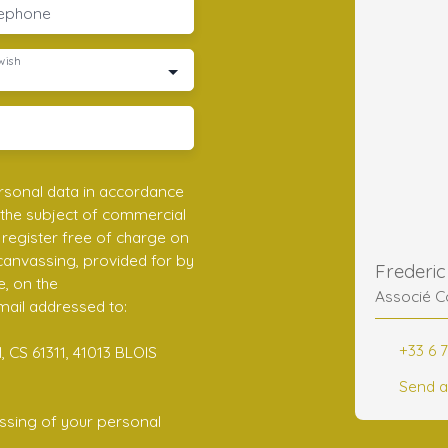
lephone
wish
rsonal data in accordance
 the subject of commercial
register free of charge on
 canvassing, provided for by
e, on the
Associé C
mail addressed to:
+33 6 7
 CS 61311, 41013 BLOIS
Send a
ssing of your personal