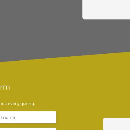
orm
ouch very quickly.
st name