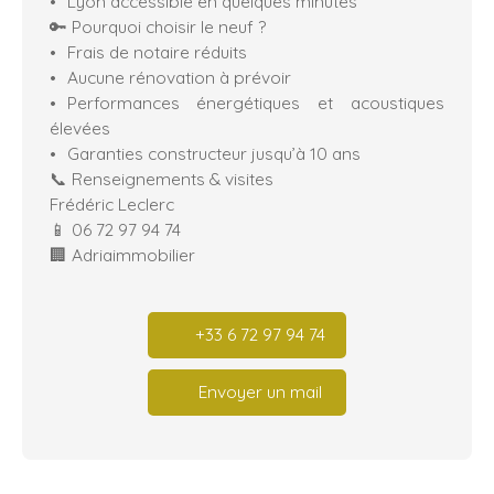
Lyon accessible en quelques minutes
🔑 Pourquoi choisir le neuf ?
Frais de notaire réduits
Aucune rénovation à prévoir
Performances énergétiques et acoustiques
élevées
Garanties constructeur jusqu’à 10 ans
📞 Renseignements & visites
Frédéric Leclerc
📱 06 72 97 94 74
🏢 Adriaimmobilier
+33 6 72 97 94 74
Envoyer un mail