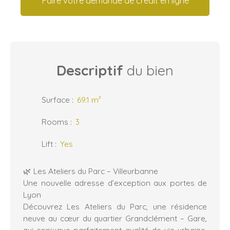
Faire votre demande de crédit en ligne
Descriptif
du bien
Surface
:
69.1
m²
Rooms
:
3
Lift
:
Yes
🌿 Les Ateliers du Parc – Villeurbanne
Une nouvelle adresse d’exception aux portes de
Lyon
Découvrez Les Ateliers du Parc, une résidence
neuve au cœur du quartier Grandclément – Gare,
qui conjugue parfaitement qualité de vie urbaine,