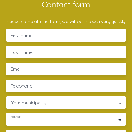
Contact form
Please complete the form, we will be in touch very quickly.
First name
Last name
Email
Telephone
Your municipality
You wish
-