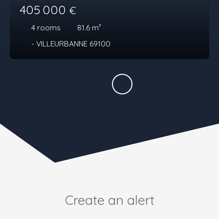
405 000
€
4
rooms
81.6
m²
- VILLEURBANNE 69100
Create an alert