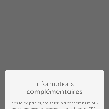
Informations
complémentaires
Fees to be paid by the seller. In a condominium of 2
lots. No ongoing proceedings. Not subject to DPE.