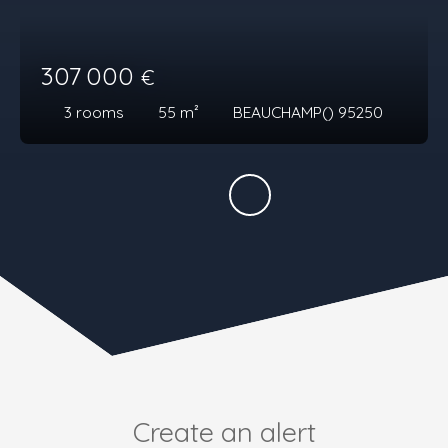
307 000
€
3
rooms
55
m²
BEAUCHAMP() 95250
Create an alert