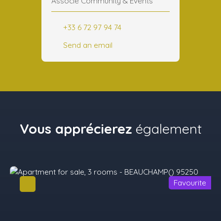
Associé Community & Events
+33 6 72 97 94 74
Send an email
Vous apprécierez
également
Favourite