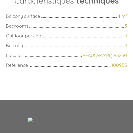
Caractéristiques
techniques
Balcony surface
4
m²
Bedrooms
3
Outdoor parking
1
Balcony
1
Location
BEAUCHAMP() 95250
Reference
100955