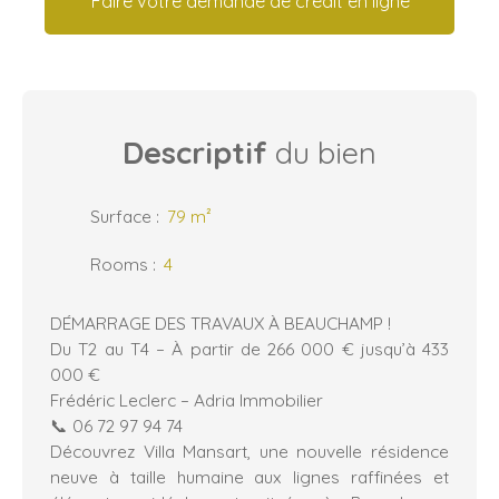
Faire votre demande de crédit en ligne
Descriptif
du bien
Surface
:
79
m²
Rooms
:
4
DÉMARRAGE DES TRAVAUX À BEAUCHAMP !
Du T2 au T4 – À partir de 266 000 € jusqu’à 433
000 €
Frédéric Leclerc – Adria Immobilier
📞 06 72 97 94 74
Découvrez Villa Mansart, une nouvelle résidence
neuve à taille humaine aux lignes raffinées et