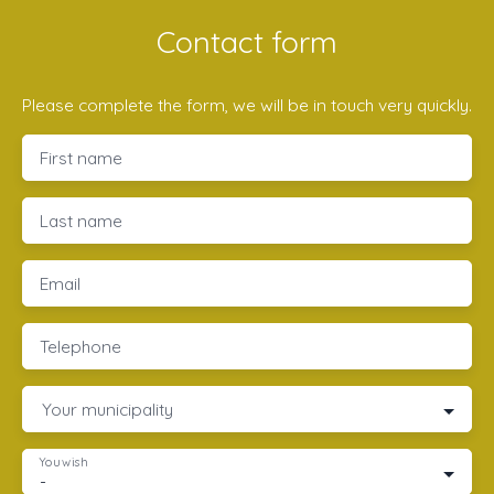
Contact form
Please complete the form, we will be in touch very quickly.
First name
Last name
Email
Telephone
Your municipality
You wish
-