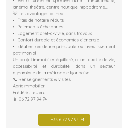
Vie culturelle et sportive riche : médiathèque,
cinéma, théâtre, centre nautique, hippodrome…
💡 Les avantages du neuf
Frais de notaire réduits
Paiements échelonnés
Logement prêt-à-vivre, sans travaux
Confort durable et économies d’énergie
Idéal en résidence principale ou investissement
patrimonial
Un projet immobilier équilibré, alliant qualité de vie,
accessibilité et durabilité, dans un secteur
dynamique de la métropole lyonnaise.
📞 Renseignements & visites
Adriaimmobilier
Frédéric Leclerc
📱 06 72 97 94 74
+33 6 72 97 94 74