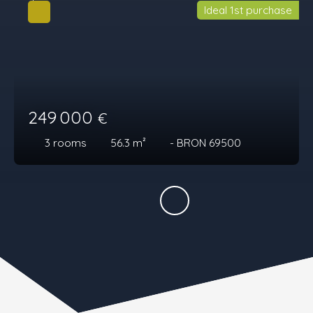
Ideal 1st purchase
249 000
€
3
rooms
56.3
m²
- BRON 69500