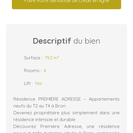
Faire votre demande de crédit en ligne
Descriptif
du bien
Surface
:
79.2
m²
Rooms
:
4
Lift
:
Yes
Résidence PREMIÈRE ADRESSE – Appartements
neufs du T2 au T4 à Bron
Devenez propriétaire plus simplement dans une
résidence intimiste et durable
Découvrez Première Adresse, une résidence
neuve à taille humaine située à Bron, composée