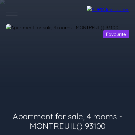
Favourite
Home
Purchase
Rent
Sell
Programmes Neufs
Conta
Value your property
Apartment for sale, 4 rooms -
MONTREUIL() 93100