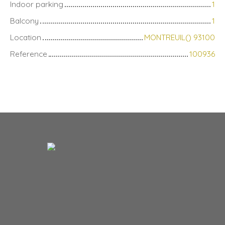
Indoor parking
1
Balcony
1
Location
MONTREUIL() 93100
Reference
100936