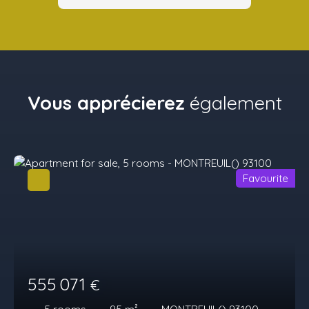
Vous apprécierez
également
Favourite
555 071
€