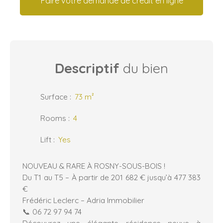
Faire votre demande de crédit en ligne
Descriptif
du bien
Surface
:
73
m²
Rooms
:
4
Lift
:
Yes
NOUVEAU & RARE À ROSNY-SOUS-BOIS !
Du T1 au T5 – À partir de 201 682 € jusqu’à 477 383
€
Frédéric Leclerc – Adria Immobilier
📞 06 72 97 94 74
Découvrez une élégante résidence neuve à