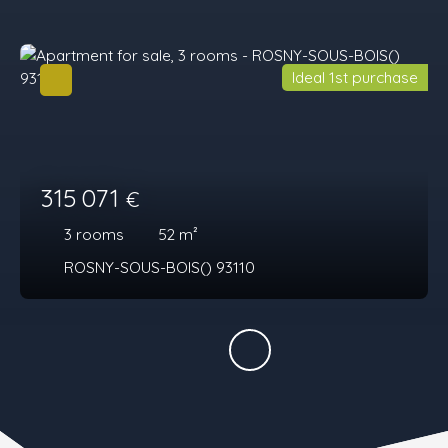
Ideal 1st purchase
315 071
€
3
rooms
52
m²
ROSNY-SOUS-BOIS() 93110