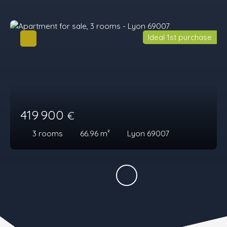
Ideal 1st purchase
419 900
€
3
rooms
66.96
m²
Lyon 69007