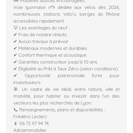
🚲 Mobilités douces encouragées :
Voie lyonnaise n°9 dédiée aux vélos dès 2026,
nombreuses stations Vélo’v, berges du Rhône
accessibles rapidement.
💡 Les avantages du neuf :
✔ Frais de notaire réduits
✔ Aucun travaux à prévoir
✔ Matériaux modernes et durables
✔ Confort thermique et acoustique
✔ Garanties constructeur jusqu’à 10 ans
✔ Éligibilité au Prêt à Taux Zéro (selon conditions)
✔ Opportunité patrimoniale forte pour
investisseurs
🎯 Un cadre de vie idéal, entre nature, ville et
mobilité, pour habiter ou investir dans l’un des
secteurs les plus recherchés de Lyon.
📞 Renseignements, plans et disponibilités :
Frédéric Leclerc
📱 06 72 97 94 74
Adriaimmobilier