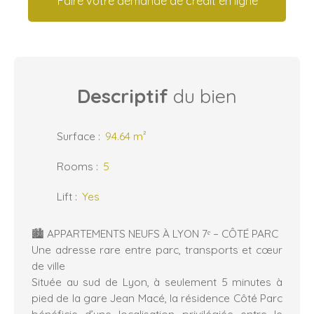
Faire votre demande de crédit en ligne
Descriptif
du bien
Surface
:
94.64
m²
Rooms
:
5
Lift
:
Yes
🏙️ APPARTEMENTS NEUFS À LYON 7ᵉ – CÔTÉ PARC
Une adresse rare entre parc, transports et cœur
de ville
Située au sud de Lyon, à seulement 5 minutes à
pied de la gare Jean Macé, la résidence Côté Parc
bénéficie d’une localisation privilégiée entre le