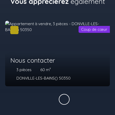
Vous apprécierez
également
Coup de cœur
Nous contacter
3
pièces
60
m²
DONVILLE-LES-BAINS() 50350