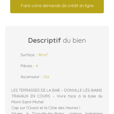
Faire votre demande de crédit en ligne
Descriptif
du bien
Surface
:
96
m²
Pièces
:
4
Ascenseur
:
Oui
LES TERRASSES DE LA BAIE – DONVILLE-LÈS-BAINS
TRAVAUX EN COURS – Vivre face à la baie du
Mont-Saint-Michel
Cap sur l’Ouest et la Côte des Havres !
Située à Donville-lès-Bains, station balnéaire