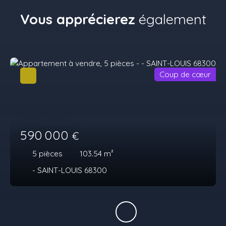
Vous apprécierez
également
Coup de cœur
590 000
€
5
pièces
103.54
m²
- SAINT-LOUIS 68300