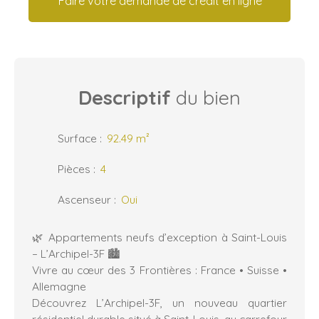
Faire votre demande de crédit en ligne
Descriptif
du bien
Surface
:
92.49
m²
Pièces
:
4
Ascenseur
:
Oui
🌿 Appartements neufs d’exception à Saint-Louis
– L’Archipel-3F 🏙️
Vivre au cœur des 3 Frontières : France • Suisse •
Allemagne
Découvrez L’Archipel-3F, un nouveau quartier
résidentiel durable situé à Saint-Louis, au carrefour