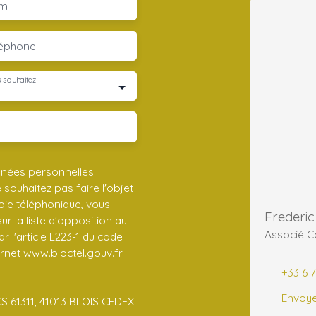
m
léphone
 souhaitez
nnées personnelles
ouhaitez pas faire l'objet
ie téléphonique, vous
r la liste d'opposition au
Associé C
 l'article L223-1 du code
ernet www.bloctel.gouv.fr
+33 6 7
Envoye
CS 61311, 41013 BLOIS CEDEX.