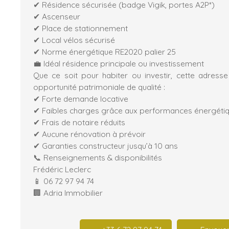
✔ Résidence sécurisée (badge Vigik, portes A2P*)
✔ Ascenseur
✔ Place de stationnement
✔ Local vélos sécurisé
✔ Norme énergétique RE2020 palier 25
💼 Idéal résidence principale ou investissement
Que ce soit pour habiter ou investir, cette adresse
opportunité patrimoniale de qualité :
✔ Forte demande locative
✔ Faibles charges grâce aux performances énergéti
✔ Frais de notaire réduits
✔ Aucune rénovation à prévoir
✔ Garanties constructeur jusqu’à 10 ans
📞 Renseignements & disponibilités
Frédéric Leclerc
📱 06 72 97 94 74
🏢 Adria Immobilier