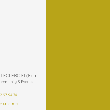
Frederic LECLERC EI (Entreprise Individuelle)
ommunity & Events
2 97 94 74
r un e-mail