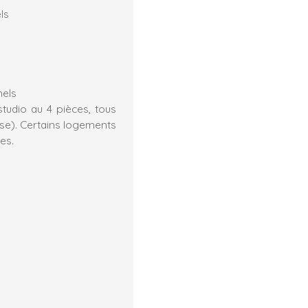
ls
nels
udio au 4 pièces, tous
sse). Certains logements
es.