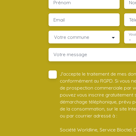
Prénom
No
Email
Té
Vous
Votre commune
-
Votre message
J'accepte le traitement de mes do
conformément au RGPD. Si vous ne s
de prospection commerciale par vo
pouvez vous inscrire gratuitement su
démarchage téléphonique, prévu par
de la consommation, sur le site Int
ou par courrier adressé à :
Société Worldline, Service Bloctel, 