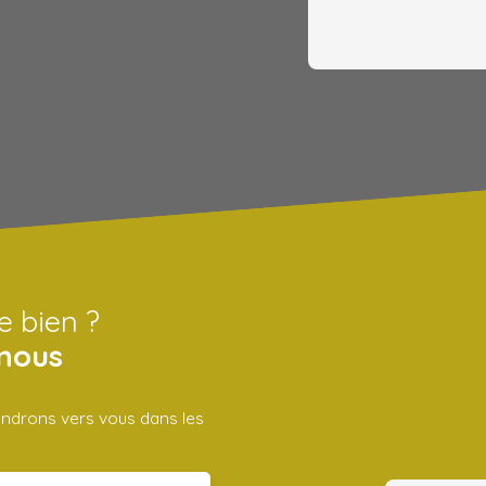
e bien ?
nous
iendrons vers vous dans les