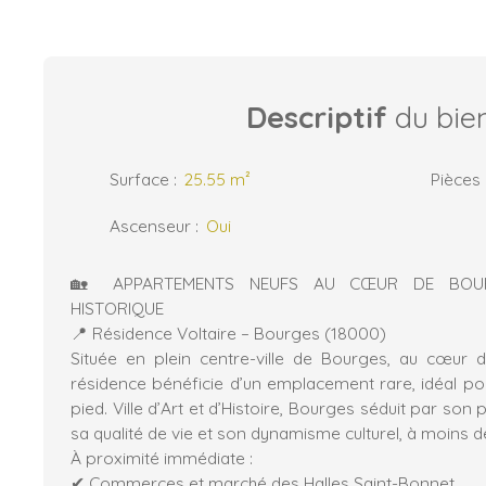
Descriptif
du bie
Surface
:
25.55
m²
Pièces
Ascenseur
:
Oui
🏡 APPARTEMENTS NEUFS AU CŒUR DE BOURG
HISTORIQUE
📍 Résidence Voltaire – Bourges (18000)
Située en plein centre-ville de Bourges, au cœur d
résidence bénéficie d’un emplacement rare, idéal po
pied. Ville d’Art et d’Histoire, Bourges séduit par son
sa qualité de vie et son dynamisme culturel, à moins d
À proximité immédiate :
✔ Commerces et marché des Halles Saint-Bonnet