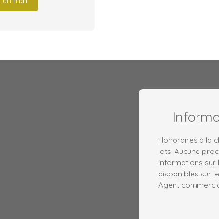
 un mail
Inform
Honoraires à la 
lots. Aucune proc
informations sur 
disponibles sur le
Agent commercial 