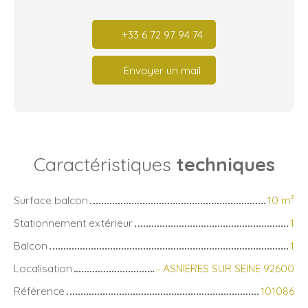
+33 6 72 97 94 74
Envoyer un mail
Caractéristiques
techniques
Surface balcon
10
m²
Stationnement extérieur
1
Balcon
1
Localisation
- ASNIERES SUR SEINE 92600
Référence
101086