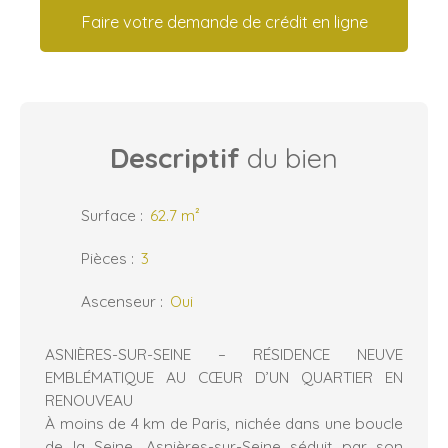
Faire votre demande de crédit en ligne
Descriptif
du bien
Surface
:
62.7
m²
Pièces
:
3
Ascenseur
:
Oui
ASNIÈRES-SUR-SEINE – RÉSIDENCE NEUVE
EMBLÉMATIQUE AU CŒUR D’UN QUARTIER EN
RENOUVEAU
À moins de 4 km de Paris, nichée dans une boucle
de la Seine, Asnières-sur-Seine séduit par son