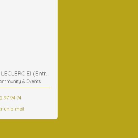
Frederic LECLERC EI (Entreprise Individuelle)
ommunity & Events
2 97 94 74
r un e-mail