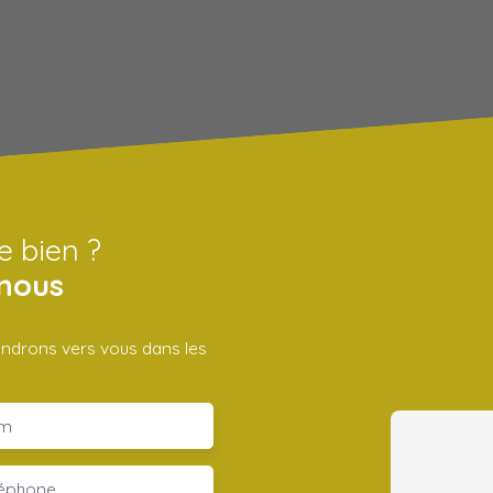
e bien ?
nous
iendrons vers vous dans les
m
léphone