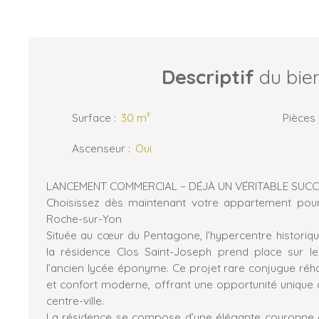
Descriptif
du bie
Surface
:
30
m²
Pièces
Ascenseur
:
Oui
LANCEMENT COMMERCIAL – DÉJÀ UN VÉRITABLE SUCCÈ
Choisissez dès maintenant votre appartement pour 
Roche-sur-Yon
Située au cœur du Pentagone, l’hypercentre historiq
la résidence Clos Saint-Joseph prend place sur l
l’ancien lycée éponyme. Ce projet rare conjugue réha
et confort moderne, offrant une opportunité unique d
centre-ville.
La résidence se compose d’une élégante couronne 