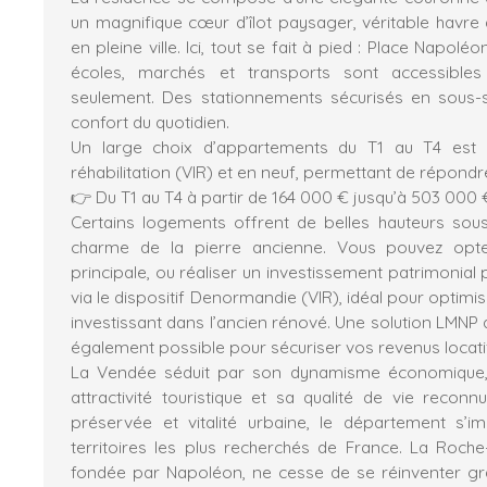
un magnifique cœur d’îlot paysager, véritable havre
en pleine ville. Ici, tout se fait à pied : Place Napol
écoles, marchés et transports sont accessible
seulement. Des stationnements sécurisés en sous-s
confort du quotidien.
Un large choix d’appartements du T1 au T4 est 
réhabilitation (VIR) et en neuf, permettant de répondre
👉 Du T1 au T4 à partir de 164 000 € jusqu’à 503 000 
Certains logements offrent de belles hauteurs sous
charme de la pierre ancienne. Vous pouvez opt
principale, ou réaliser un investissement patrimonia
via le dispositif Denormandie (VIR), idéal pour optimise
investissant dans l’ancien rénové. Une solution LMNP
également possible pour sécuriser vos revenus locati
La Vendée séduit par son dynamisme économique, 
attractivité touristique et sa qualité de vie reconn
préservée et vitalité urbaine, le département s
territoires les plus recherchés de France. La Roche-
fondée par Napoléon, ne cesse de se réinventer g