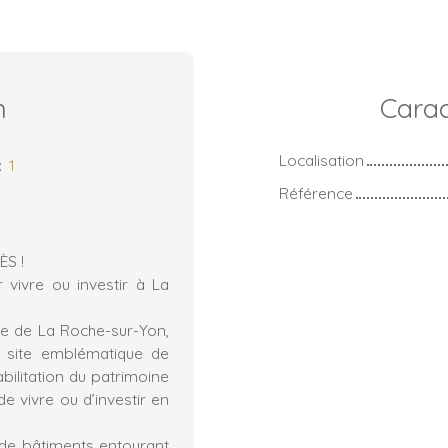
n
Carac
Localisation
:
1
Référence
S !
vivre ou investir à La
ue de La Roche-sur-Yon,
e site emblématique de
bilitation du patrimoine
e vivre ou d’investir en
de bâtiments entourant