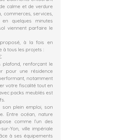
 de calme et de verdure
éon, commerces, services,
s en quelques minutes
ol viennent parfaire le
proposé, à la fois en
 à tous les projets :
€
 plafond, renforçant le
er pour une résidence
l performant, notamment
r votre fiscalité tout en
 avec packs meublés est
fs.
son plein emploi, son
ue. Entre océan, nature
’impose comme l’un des
sur-Yon, ville impériale
râce à ses équipements