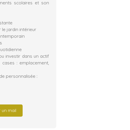
ements scolaires et son
istante
 jardin intérieur
contemporain
s
 quotidienne
ou investir dans un actif
s cases : emplacement,
ude personnalisée :
 un mail