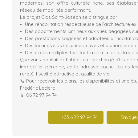
modernes, son offre culturelle riche, ses établiss
réseau de mobilités performant.
Le projet Clos Saint-Joseph se distingue par :
Une réhabilitation respectueuse de l’architecture ex
Des appartements lumineux aux vues dégagées sur le
Des prestations soignées et adaptées à l’habitat 
Des locaux vélos sécurisés, caves et stationnement
Des accès multiples facilitant la circulation et la vie
Que vous souhaitiez habiter un lieu chargé d’histoire 
immobilier pérenne, cette adresse coche toutes le
rareté, fiscalité attractive et qualité de vie.
📞 Pour recevoir les plans, les disponibilités et une ét
Frédéric Leclerc
📱 06 72 97 94 74
+33 6 72 97 94 74
Envoyer