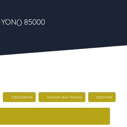
-YON() 85000
Calculatrice
Ajouter aux favoris
Imprimer