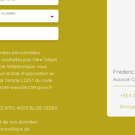
 souhaitez
nnées personnelles
ouhaitez pas faire l'objet
ie téléphonique, vous
r la liste d'opposition au
Associé C
 l'article L223-1 du code
ernet www.bloctel.gouv.fr
+33 6 7
Envoye
CS 61311, 41013 BLOIS CEDEX.
ent de vos données
tre
politique de